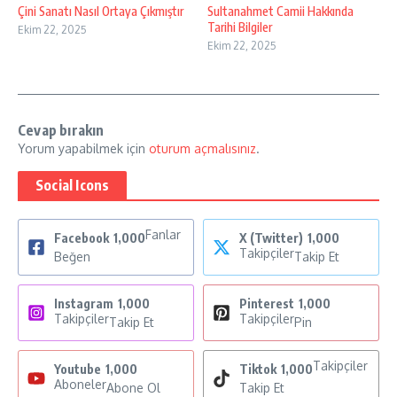
Çini Sanatı Nasıl Ortaya Çıkmıştır
Sultanahmet Camii Hakkında
Tarihi Bilgiler
Ekim 22, 2025
Ekim 22, 2025
Cevap bırakın
Yorum yapabilmek için
oturum açmalısınız
.
Social Icons
Fanlar
Facebook
1,000
X (Twitter)
1,000
Takipçiler
Beğen
Takip Et
Instagram
1,000
Pinterest
1,000
Takipçiler
Takipçiler
Takip Et
Pin
Takipçiler
Youtube
1,000
Tiktok
1,000
Aboneler
Abone Ol
Takip Et