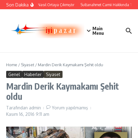
İçeriğe atla
Son Dakika
Çini Sanatı Nasıl Ortaya Çıkmıştır
Sultanahmet Camii Hakkında Tarihi B
Main
Menu
Home
/
Siyaset
/
Mardin Derik Kaymakamı Şehit oldu
Genel
Haberler
Siyaset
Mardin Derik Kaymakamı Şehit
oldu
Tarafından
admin
Yorum yapılmamış
Kasım 16, 2016
9:11 am