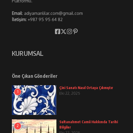
Platformu.
Email
: adiyamanlilar.com@gmail.com
İletişim:
+987 95 95 64 82
KURUMSAL
Öne Çıkan Gönderiler
Çini Sanatı Nasıl Ortaya Çıkmıştır
1
Eki 22, 2025
Sultanahmet Camii Hakkında Tarihi
2
Bilgiler
Eki 22, 2025