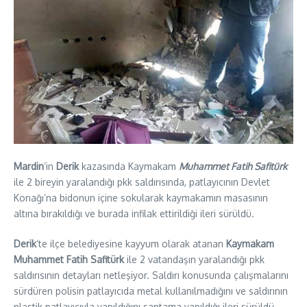
Mardin
‘in
Derik
kazasında Kaymakam
Muhammet Fatih Safitürk
ile 2 bireyin yaralandığı pkk saldırısında, patlayıcının Devlet
Konağı’na bidonun içine sokularak kaymakamın masasının
altına bırakıldığı ve burada infilak ettirildiği ileri sürüldü.
Derik
‘te ilçe belediyesine kayyum olarak atanan
Kaymakam
Muhammet Fatih Safitürk
ile 2 vatandaşın yaralandığı pkk
saldırısının detayları netleşiyor. Saldırı konusunda çalışmalarını
sürdüren polisin patlayıcıda metal kullanılmadığını ve saldırının
plastik patlayıcıyla yapıldığını saptama yapıldığı ileri sürüldü.