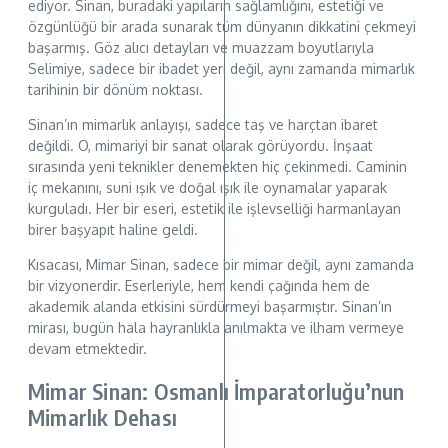
ediyor. Sinan, buradaki yapıların sağlamlığını, estetiği ve
özgünlüğü bir arada sunarak tüm dünyanın dikkatini çekmeyi
başarmış. Göz alıcı detayları ve muazzam boyutlarıyla
Selimiye, sadece bir ibadet yeri değil, aynı zamanda mimarlık
tarihinin bir dönüm noktası.
Sinan’ın mimarlık anlayışı, sadece taş ve harçtan ibaret
değildi. O, mimariyi bir sanat olarak görüyordu. İnşaat
sırasında yeni teknikler denemekten hiç çekinmedi. Caminin
iç mekanını, suni ışık ve doğal ışık ile oynamalar yaparak
kurguladı. Her bir eseri, estetik ile işlevselliği harmanlayan
birer başyapıt haline geldi.
Kısacası, Mimar Sinan, sadece bir mimar değil, aynı zamanda
bir vizyonerdir. Eserleriyle, hem kendi çağında hem de
akademik alanda etkisini sürdürmeyi başarmıştır. Sinan’ın
mirası, bugün hala hayranlıkla anılmakta ve ilham vermeye
devam etmektedir.
Mimar Sinan: Osmanlı İmparatorluğu’nun
Mimarlık Dehası