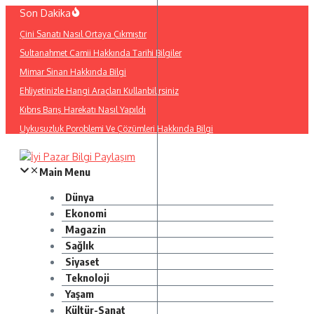
İçeriğe
Son Dakika
atla
Çini Sanatı Nasıl Ortaya Çıkmıştır
Sultanahmet Camii Hakkında Tarihi Bilgiler
Mimar Sinan Hakkında Bilgi
Ehliyetinizle Hangi Araçları Kullanbilirsiniz
Kıbrıs Barış Harekatı Nasıl Yapıldı
Uykusuzluk Poroblemi Ve Çözümleri Hakkında Bilgi
Main Menu
Dünya
Ekonomi
Magazin
Sağlık
Siyaset
Teknoloji
Yaşam
Kültür-Sanat