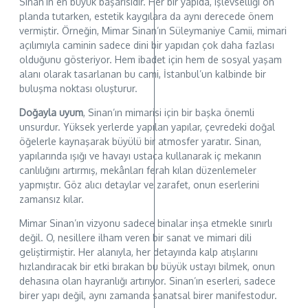
Sinan’ın en büyük başarısıdır. Her bir yapıda, işlevselliği ön
planda tutarken, estetik kaygılara da aynı derecede önem
vermiştir. Örneğin, Mimar Sinan’ın Süleymaniye Camii, mimari
açılımıyla caminin sadece dini bir yapıdan çok daha fazlası
olduğunu gösteriyor. Hem ibadet için hem de sosyal yaşam
alanı olarak tasarlanan bu cami, İstanbul’un kalbinde bir
buluşma noktası oluşturur.
Doğayla uyum
, Sinan’ın mimarisi için bir başka önemli
unsurdur. Yüksek yerlerde yapılan yapılar, çevredeki doğal
öğelerle kaynaşarak büyülü bir atmosfer yaratır. Sinan,
yapılarında ışığı ve havayı ustaca kullanarak iç mekanın
canlılığını artırmış, mekânları ferah kılan düzenlemeler
yapmıştır. Göz alıcı detaylar ve zarafet, onun eserlerini
zamansız kılar.
Mimar Sinan’ın vizyonu sadece binalar inşa etmekle sınırlı
değil. O, nesillere ilham veren bir sanat ve mimari dili
geliştirmiştir. Her alanıyla, her detayında kalp atışlarını
hızlandıracak bir etki bırakan bu büyük ustayı bilmek, onun
dehasına olan hayranlığı artırıyor. Sinan’ın eserleri, sadece
birer yapı değil, aynı zamanda sanatsal birer manifestodur.