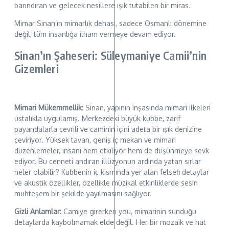
barındıran ve gelecek nesillere ışık tutabilen bir miras.
Mimar Sinan’ın mimarlık dehası, sadece Osmanlı dönemine
değil, tüm insanlığa ilham vermeye devam ediyor.
Sinan’ın Şaheseri: Süleymaniye Camii’nin
Gizemleri
Mimari Mükemmellik:
Sinan, yapının inşasında mimari ilkeleri
ustalıkla uygulamış. Merkezdeki büyük kubbe, zarif
payandalarla çevrili ve caminin içini adeta bir ışık denizine
çeviriyor. Yüksek tavan, geniş iç mekan ve mimari
düzenlemeler, insanı hem etkiliyor hem de düşünmeye sevk
ediyor. Bu cenneti andıran illüzyonun ardında yatan sırlar
neler olabilir? Kubbenin iç kısmında yer alan felsefi detaylar
ve akustik özellikler, özellikle müzikal etkinliklerde sesin
muhteşem bir şekilde yayılmasını sağlıyor.
Gizli Anlamlar:
Camiye girerken you, mimarinin sunduğu
detaylarda kaybolmamak elde değil. Her bir mozaik ve hat