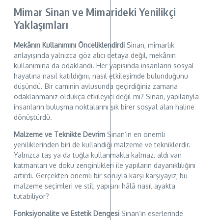
Mimar Sinan ve Mimarideki Yenilikçi
Yaklaşımları
Mekânın Kullanımını Önceliklendirdi
Sinan, mimarlık
anlayışında yalnızca göz alıcı detaya değil, mekânın
kullanımına da odaklandı. Her yapısında insanların sosyal
hayatına nasıl katıldığını, nasıl etkileşimde bulunduğunu
düşündü. Bir caminin avlusunda geçirdiğiniz zamana
odaklanmanız oldukça etkileyici değil mi? Sinan, yapılarıyla
insanların buluşma noktalarını şık birer sosyal alan haline
dönüştürdü.
Malzeme ve Teknikte Devrim
Sinan’ın en önemli
yeniliklerinden biri de kullandığı malzeme ve tekniklerdir.
Yalnızca taş ya da tuğla kullanmakla kalmaz, aldı van
katmanları ve doku zenginlikleri ile yapıların dayanıklılığını
artırdı. Gerçekten önemli bir soruyla karşı karşıyayız; bu
malzeme seçimleri ve stil, yapısını hâlâ nasıl ayakta
tutabiliyor?
Fonksiyonalite ve Estetik Dengesi
Sinan’ın eserlerinde