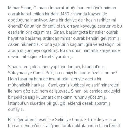
Mimar Sinan, Osmanlı İmparatorluğu’nun en büyük mimarı
olarak kabul edilen bir dahi. 1489 civarında Kayseri’de
doğduğuna inanılıyor. Ama bir dahiye dair kesin tarihler mi
önemli? Onun için önemli olan, ortaya koyduğu eserler ve bu
eserlerin bıraktığı miras. Sinan, başlangıçta bir asker olarak
hayatına başlamış ardından mimar olarak kendini geliştirmiş.
Askeri mühendislik, ona yapıların sağlamlığını ve estetiğini bir
arada düşünmeyi öğretmiş. Bu da onun mimarlık kariyerinde
devrim niteliğinde bir etki yaratmış.
Sinan’ın en çok bilinen yapılarından biri, İstanbul’daki
Süleymaniye Camii. Peki, bu camiyi bu kadar özel kılan ne?
Hem tasarımı hem de inşaat teknikleriyle adeta bir
mühendislik harikası. Cami, geniş kubbesi ve zarif minareleri
ile hem göz alıcı hem de işlevsel. Sinan, bu camide etkileyici
bir şekilde ışığı kullanarak mekanın ruhunu yüceltmiş.
İstanbul’un siluetine bir gül gibi eklendi desek abartmış
olmayız.
Bir diğer önemli eseri ise Selimiye Camii. Edirne’de yer alan
bu cami, Sinan’ın ustalığının doruk noktalarından birini temsil