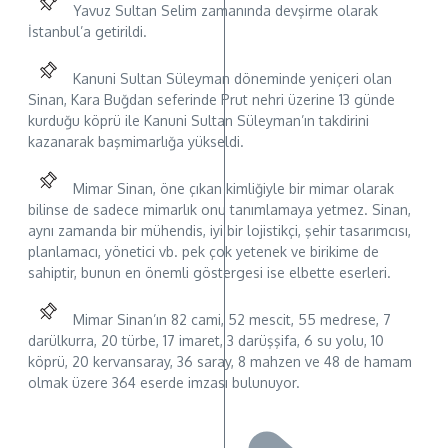
Yavuz Sultan Selim zamanında devşirme olarak
İstanbul’a getirildi.
Kanuni Sultan Süleyman döneminde yeniçeri olan
Sinan, Kara Buğdan seferinde Prut nehri üzerine 13 günde
kurduğu köprü ile Kanuni Sultan Süleyman’ın takdirini
kazanarak başmimarlığa yükseldi.
Mimar Sinan, öne çıkan kimliğiyle bir mimar olarak
bilinse de sadece mimarlık onu tanımlamaya yetmez. Sinan,
aynı zamanda bir mühendis, iyi bir lojistikçi, şehir tasarımcısı,
planlamacı, yönetici vb. pek çok yetenek ve birikime de
sahiptir, bunun en önemli göstergesi ise elbette eserleri.
Mimar Sinan’ın 82 cami, 52 mescit, 55 medrese, 7
darülkurra, 20 türbe, 17 imaret, 3 darüşşifa, 6 su yolu, 10
köprü, 20 kervansaray, 36 saray, 8 mahzen ve 48 de hamam
olmak üzere 364 eserde imzası bulunuyor.