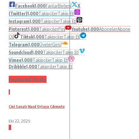
Facebook
1,000
Fanlar
Beğen
X
(Twitter)
1,000
Takipçiler
Takip Et
Instagram
1,000
Takipçiler
Takip Et
Pinterest
1,000
Takipçiler
Pin
Youtube
1,000
Aboneler
Abone
Ol
Tiktok
1,000
Takipçiler
Takip Et
Telegram
1,000
Üyeler
Giriş
Soundcloud
1,000
Takipçiler
Takip Et
Vimeo
1,000
Takipçiler
Takip Et
Dribbble
1,000
Takipçiler
Takip Et
Featured Posts
1
Çini Sanatı Nasıl Ortaya Çıkmıştır
Eki 22, 2025
2