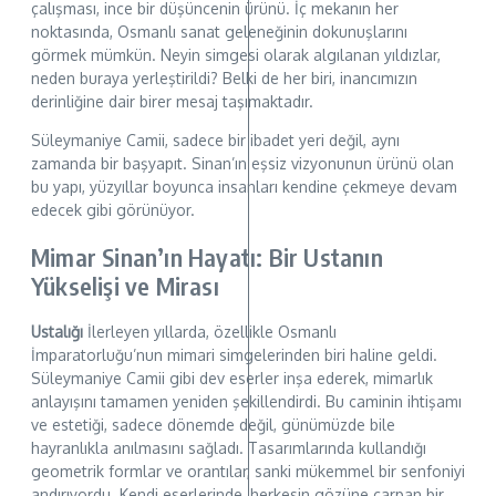
çalışması, ince bir düşüncenin ürünü. İç mekanın her
noktasında, Osmanlı sanat geleneğinin dokunuşlarını
görmek mümkün. Neyin simgesi olarak algılanan yıldızlar,
neden buraya yerleştirildi? Belki de her biri, inancımızın
derinliğine dair birer mesaj taşımaktadır.
Süleymaniye Camii, sadece bir ibadet yeri değil, aynı
zamanda bir başyapıt. Sinan’ın eşsiz vizyonunun ürünü olan
bu yapı, yüzyıllar boyunca insanları kendine çekmeye devam
edecek gibi görünüyor.
Mimar Sinan’ın Hayatı: Bir Ustanın
Yükselişi ve Mirası
Ustalığı
İlerleyen yıllarda, özellikle Osmanlı
İmparatorluğu’nun mimari simgelerinden biri haline geldi.
Süleymaniye Camii gibi dev eserler inşa ederek, mimarlık
anlayışını tamamen yeniden şekillendirdi. Bu caminin ihtişamı
ve estetiği, sadece dönemde değil, günümüzde bile
hayranlıkla anılmasını sağladı. Tasarımlarında kullandığı
geometrik formlar ve orantılar, sanki mükemmel bir senfoniyi
andırıyordu. Kendi eserlerinde, herkesin gözüne çarpan bir