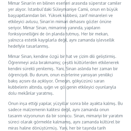
Mimar Sinan’ın en bilinen eserleri arasında süperstar camiler
yer alıyor. İstanbul’daki Süleymaniye Camii, onun en büyük
başyapıtlarından biri. Yüksek kubbesi, zarif minareleri ve
etkileyici avlusu, Sinan’ın mimari dehasını gözler önüne
seriyor. Mimar Sinan, mimarinin yanında, yapıların
fonksiyonelliğini de ön planda tutmuş. Her bir mekan,
yalnızca estetik kaygılarla değil, aynı zamanda işlevsellik
hedefiyle tasarlanmış.
Mimar Sinan, kendine özgü bir hat ve çizim dili geliştirmiş.
Öğrenmeyi asla bırakmamış; çeşitli kültürlerden etkilenerek
kendini sürekli yenilemiş. Yani, Sinan aslında her zaman bir
öğrenciydi. Bu durum, onun eserlerine yansıyan yenilikçi
bakış açısını da açıklıyor. Örneğin, gökyüzünü saran
kubbelerin altında, ışığın ve gölgenin etkileyici oyunlarıyla
dolu mekânlar yaratmış.
Onun inşa ettiği yapılar, yüzyıllar sonra bile ayakta kalmış. Bu
sadece malzemenin kalitesi değil, aynı zamanda onun
tasarım vizyonunun da bir sonucu. Sinan, mimariyi bir yaratım
süreci olarak görmekle kalmamış, aynı zamanda kültürel bir
miras haline dönüştürmüş. Yani, her bir taşında tarih