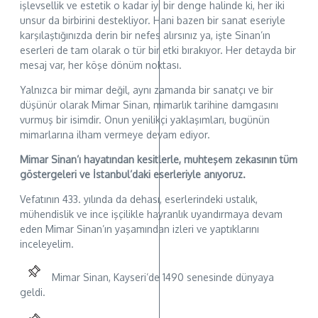
işlevsellik ve estetik o kadar iyi bir denge halinde ki, her iki
unsur da birbirini destekliyor. Hani bazen bir sanat eseriyle
karşılaştığınızda derin bir nefes alırsınız ya, işte Sinan’ın
eserleri de tam olarak o tür bir etki bırakıyor. Her detayda bir
mesaj var, her köşe dönüm noktası.
Yalnızca bir mimar değil, aynı zamanda bir sanatçı ve bir
düşünür olarak Mimar Sinan, mimarlık tarihine damgasını
vurmuş bir isimdir. Onun yenilikçi yaklaşımları, bugünün
mimarlarına ilham vermeye devam ediyor.
Mimar Sinan’ı hayatından kesitlerle, muhteşem zekasının tüm
göstergeleri ve İstanbul’daki eserleriyle anıyoruz.
Vefatının 433. yılında da dehası, eserlerindeki ustalık,
mühendislik ve ince işçilikle hayranlık uyandırmaya devam
eden Mimar Sinan’ın yaşamından izleri ve yaptıklarını
inceleyelim.
Mimar Sinan, Kayseri’de 1490 senesinde dünyaya
geldi.