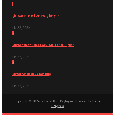
1
Çini Sanatı Nasıl Ortaya Çıkmıştır
Eki 22, 2025
2
Sultanahmet Camii Hakkında Tarihi Bilgiler
Eki 22, 2025
3
Mimar Sinan Hakkında Bilgi
Eki 22, 2025
Copyright © 2026 İyi Pazar Bilgi Paylaşım | Powered by
Haber
Dergisi X