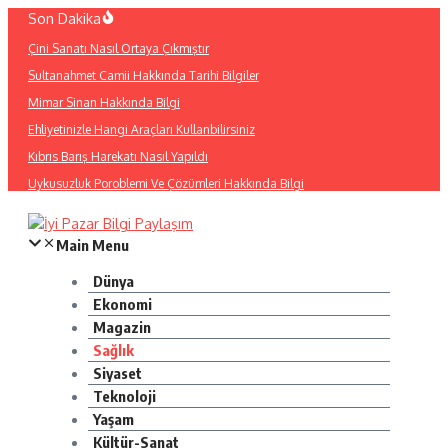
İçeriğe
Son Dakika
atla
Çini Sanatı Nasıl Ortaya Çıkmıştır
Sultanahmet Camii Hakkında Tarihi Bilgiler
Mimar Sinan Hakkında Bilgi
Ehliyetinizle Hangi Araçları Kullanbilirsiniz
Kıbrıs Barış Harekatı Nasıl Yapıldı
Uykusuzluk Poroblemi Ve Çözümleri Hakkında Bilgi
Main Menu
Dünya
Ekonomi
Magazin
Sağlık
Siyaset
Teknoloji
Yaşam
Kültür-Sanat