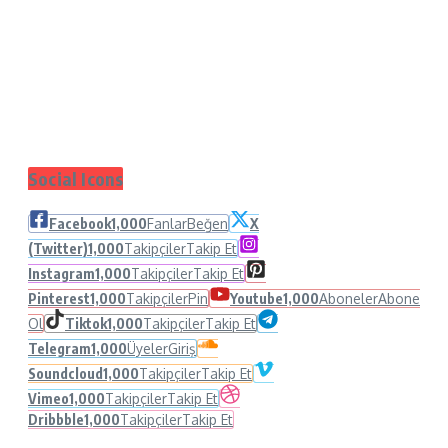
Social Icons
Facebook
1,000
Fanlar
Beğen
X
(Twitter)
1,000
Takipçiler
Takip Et
Instagram
1,000
Takipçiler
Takip Et
Pinterest
1,000
Takipçiler
Pin
Youtube
1,000
Aboneler
Abone
Ol
Tiktok
1,000
Takipçiler
Takip Et
Telegram
1,000
Üyeler
Giriş
Soundcloud
1,000
Takipçiler
Takip Et
Vimeo
1,000
Takipçiler
Takip Et
Dribbble
1,000
Takipçiler
Takip Et