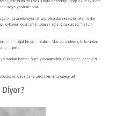
mak, vücudunuzu uykulu hale getirebilir. Kitap okumak, hafif
üzenlemeye yardımcı olur.
lduğu bir ortamda uyumak zor olsa da, sessiz bir alan, uyku
ğınızı, uykunun düşmanları olarak adlandırabileceğimiz tüm
menin doğal bir yolu olabilir. Muz ve badem gibi besinler,
aman tanır.
izi yatmadan hemen önce yapmamaktır. Gün içinde, enerjinizi
ykusuz bir gece daha geçirmemeniz dileğiyle!
 Diyor?