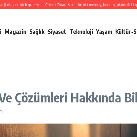
a polskich graczy
Cricket Road Slot – kroki i metody, bonusy, płatności i gra mob
i
Magazin
Sağlık
Siyaset
Teknoloji
Yaşam
Kültür-
Ve Çözümleri Hakkında Bil
pm