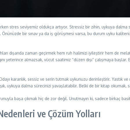
en stres seviyemiz oldukça artıyor. Stressiz bir zihin, uykuya dalma sü
 Önünüzde bir sınav ya da iş görüşmesi varsa, bu durum uyku kalitenizi
bahları dışarıda zaman geçirmek hem ruh halimizi iyileştirir hem de 
nı yeterince almazsak, vücut saatimiz “düzen dışı” çalışmaya başlar.
dayı karanlık, sessiz ve serin tutmak uykunuzu derinleştirir. Yastık ve n
ışık, uykuya dalma sürecinizi yavaşlatabilir. Belki de bir kitap okumak, si
unuyla başa çıkmak hiç de zor değil. Unutmayın ki, sadece birkaç basit
edenleri ve Çözüm Yolları