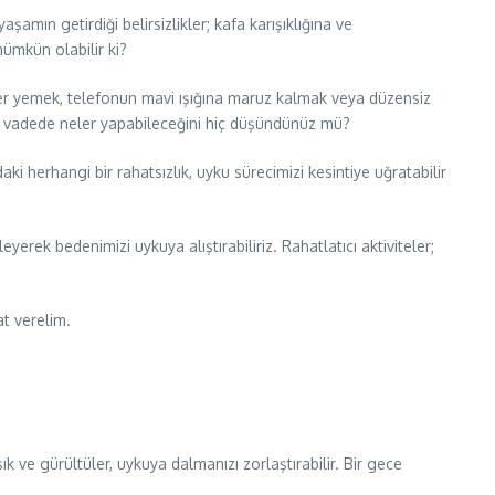
aşamın getirdiği belirsizlikler; kafa karışıklığına ve
ümkün olabilir ki?
kler yemek, telefonun mavi ışığına maruz kalmak veya düzensiz
un vadede neler yapabileceğini hiç düşündünüz mü?
ki herhangi bir rahatsızlık, uyku sürecimizi kesintiye uğratabilir
yerek bedenimizi uykuya alıştırabiliriz. Rahatlatıcı aktiviteler;
at verelim.
k ve gürültüler, uykuya dalmanızı zorlaştırabilir. Bir gece