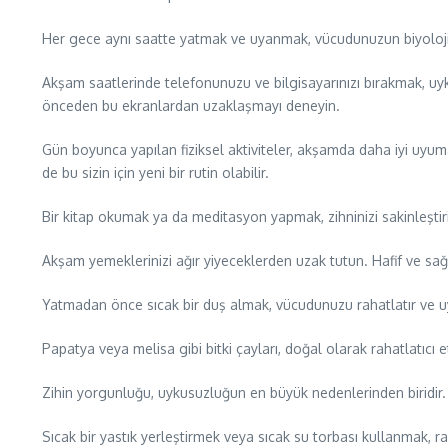
Her gece aynı saatte yatmak ve uyanmak, vücudunuzun biyolojik 
Akşam saatlerinde telefonunuzu ve bilgisayarınızı bırakmak, uyku 
önceden bu ekranlardan uzaklaşmayı deneyin.
Gün boyunca yapılan fiziksel aktiviteler, akşamda daha iyi uyu
de bu sizin için yeni bir rutin olabilir.
Bir kitap okumak ya da meditasyon yapmak, zihninizi sakinleştiri
Akşam yemeklerinizi ağır yiyeceklerden uzak tutun. Hafif ve sağ
Yatmadan önce sıcak bir duş almak, vücudunuzu rahatlatır ve uyku
Papatya veya melisa gibi bitki çayları, doğal olarak rahatlatıcı e
Zihin yorgunluğu, uykusuzluğun en büyük nedenlerinden biridir. Gün
Sıcak bir yastık yerleştirmek veya sıcak su torbası kullanmak, ra