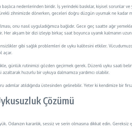
başlıca nedenlerinden biridir. İş yerindeki baskılar, kişisel sorunlar ve y
sürekli zihnimizde dönerken, geceleri doğru düzgün uyumak ne kadar m
ü olması, onu nasıl uyguladığımıza bağlıdır. Gece geç saatte ağır yeme
ir. Her akşam bir dizi izleyip birkaç saat boyunca uyanık kalmanın uz
izlikler gibi sağlık problemleri de uyku kalitesini etkiler. Vücudumuzda
l açar.
likle, günlük rutinimizi gözden geçirmek gerek. Düzenli uyku saati belirle
 azaltarak huzurlu bir uykuya dalmamıza yardımcı olabilir.
adımlar atıldığında üstesinden gelinebilir. Yeter ki kendimize bir fırs
0 Uykusuzluk Çözümü
k. Odanızın karanlık, sessiz ve serin olmasına dikkat edin. Gereksiz ışı