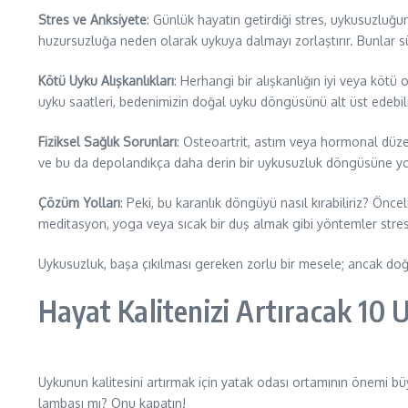
Stres ve Anksiyete
: Günlük hayatın getirdiği stres, uykusuzluğun 
huzursuzluğa neden olarak uykuya dalmayı zorlaştırır. Bunlar 
Kötü Uyku Alışkanlıkları
: Herhangi bir alışkanlığın iyi veya köt
uyku saatleri, bedenimizin doğal uyku döngüsünü alt üst edebil
Fiziksel Sağlık Sorunları
: Osteoartrit, astım veya hormonal düzens
ve bu da depolandıkça daha derin bir uykusuzluk döngüsüne yo
Çözüm Yolları
: Peki, bu karanlık döngüyü nasıl kırabiliriz? Önce
meditasyon, yoga veya sıcak bir duş almak gibi yöntemler stresi
Uykusuzluk, başa çıkılması gereken zorlu bir mesele; ancak doğru 
Hayat Kalitenizi Artıracak 1
Uykunun kalitesini artırmak için yatak odası ortamının önemi büyü
lambası mı? Onu kapatın!