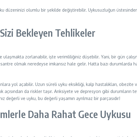
yku düzeninizi olumlu bir şekilde değiştirebilir. Uykusuzluğun üstesin
 Sizi Bekleyen Tehlikeler
ulaşmakta zorlanabilir, işte verimliliğiniz düşebilir. Yani, bir gün çalı
konsantre olmak neredeyse imkansız hale gelir. Hatta bazı durumlarda 
ra yol açabilir. Uzun süreli uyku eksikliği, kalp hastalıkları, obezite ve
açısından da riskler taşır. Anksiyete ve depresyon gibi durumların tetik
ız değerli ve uyku, bu değerli yaşamın ayrılmaz bir parçasıdır!
emlerle Daha Rahat Gece Uykusu