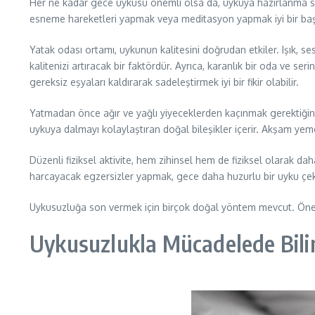
Her ne kadar gece uykusu önemli olsa da, uykuya hazırlanma sür
esneme hareketleri yapmak veya meditasyon yapmak iyi bir başlang
Yatak odası ortamı, uykunun kalitesini doğrudan etkiler. Işık, s
kalitenizi artıracak bir faktördür. Ayrıca, karanlık bir oda ve s
gereksiz eşyaları kaldırarak sadeleştirmek iyi bir fikir olabilir.
Yatmadan önce ağır ve yağlı yiyeceklerden kaçınmak gerektiğini
uykuya dalmayı kolaylaştıran doğal bileşikler içerir. Akşam ye
Düzenli fiziksel aktivite, hem zihinsel hem de fiziksel olarak 
harcayacak egzersizler yapmak, gece daha huzurlu bir uyku çek
Uykusuzluğa son vermek için birçok doğal yöntem mevcut. Öneml
Uykusuzlukla Mücadelede Bilim