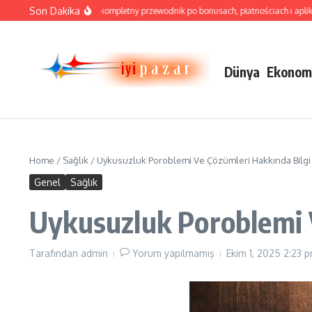
İçeriğe atla
Son Dakika
cket Road Online – kompletny przewodnik po bonusach, płatnościach i aplikacji dl
Dünya
Ekonom
Home
/
Sağlık
/
Uykusuzluk Poroblemi Ve Çözümleri Hakkında Bilgi
Genel
Sağlık
Uykusuzluk Poroblemi 
Tarafından
admin
Yorum yapılmamış
Ekim 1, 2025
2:23 