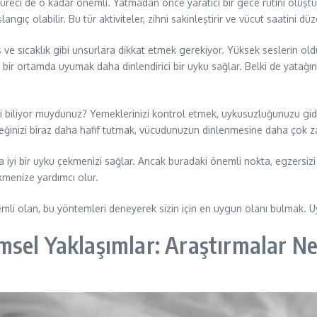
eci de o kadar önemli. Yatmadan önce yaratıcı bir gece rutini oluştur
ıç olabilir. Bu tür aktiviteler, zihni sakinleştirir ve vücut saatini d
es ve sıcaklık gibi unsurlara dikkat etmek gerekiyor. Yüksek seslerin o
erin bir ortamda uyumak daha dinlendirici bir uyku sağlar. Belki de yata
 biliyor muydunuz? Yemeklerinizi kontrol etmek, uykusuzluğunuzu gider
meğinizi biraz daha hafif tutmak, vücudunuzun dinlenmesine daha çok z
daha iyi bir uyku çekmenizi sağlar. Ancak buradaki önemli nokta, egzers
menize yardımcı olur.
i olan, bu yöntemleri deneyerek sizin için en uygun olanı bulmak. U
sel Yaklaşımlar: Araştırmalar Ne