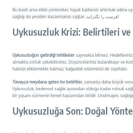
Bu basit ama etkili yöntemler, hayat kalitenizi artırmak adına u
sağlığı da yeniden kazanmanızı sağlar. فرصت را نگذرانید!
Uykusuzluk Krizi: Belirtileri ve
Uykusuzluğun getirdiği tehlikeler
saymakla bitmez. Hedeflerinize 
almakta zorluk çekebilirsiniz. Düşünceleriniz bulanıklaşır ve 
halinizi etkilemekle kalmaz, bağışıklık sisteminizi de zayıflatır.
Yavaşça meydana gelen bu belirtiler
, zamanla daha büyük sorunla
Uykusuzluk, bedensel sağlık açısından olduğu kadar ruhsal sağlık 
bir yaşam sürmenin temel taşlarından biridir. Unutmayın, sağlığın
Uykusuzluğa Son: Doğal Yönt