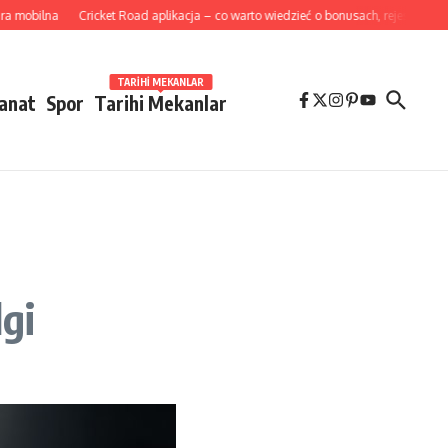
ilna
Cricket Road aplikacja – co warto wiedzieć o bonusach, rejestracji i wypłat
TARIHI MEKANLAR
Sanat
Spor
Tarihi Mekanlar
gi