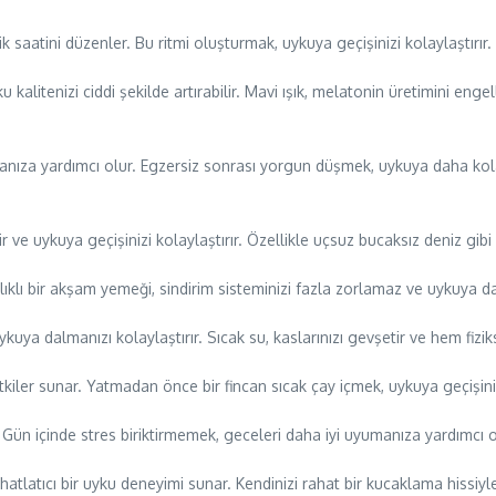
saatini düzenler. Bu ritmi oluşturmak, uykuya geçişinizi kolaylaştırı
kalitenizi ciddi şekilde artırabilir. Mavi ışık, melatonin üretimini enge
manıza yardımcı olur. Egzersiz sonrası yorgun düşmek, uykuya daha kol
r ve uykuya geçişinizi kolaylaştırır. Özellikle uçsuz bucaksız deniz gib
lıklı bir akşam yemeği, sindirim sisteminizi fazla zorlamaz ve uykuya d
ya dalmanızı kolaylaştırır. Sıcak su, kaslarınızı gevşetir ve hem fizik
tkiler sunar. Yatmadan önce bir fincan sıcak çay içmek, uykuya geçişinizi
 içinde stres biriktirmemek, geceleri daha iyi uyumanıza yardımcı olabili
hatlatıcı bir uyku deneyimi sunar. Kendinizi rahat bir kucaklama hissiyl