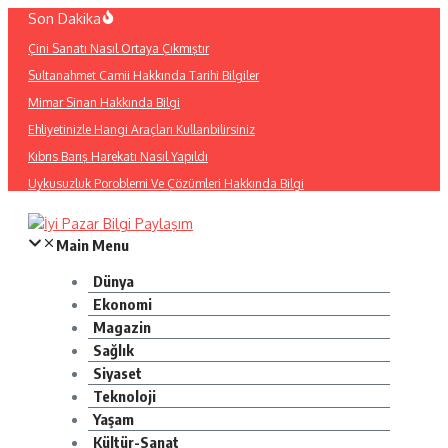
İçeriğe
Son Dakika
atla
Çini Sanatı Nasıl Ortaya Çıkmıştır
Sultanahmet Camii Hakkında Tarihi Bilgiler
Mimar Sinan Hakkında Bilgi
Ehliyetinizle Hangi Araçları Kullanbilirsiniz
Kıbrıs Barış Harekatı Nasıl Yapıldı
Uykusuzluk Poroblemi Ve Çözümleri Hakkında Bilgi
Main Menu
Dünya
Ekonomi
Magazin
Sağlık
Siyaset
Teknoloji
Yaşam
Kültür-Sanat