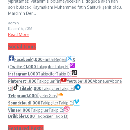
yıpratamaz, vatanımızı bölemeyeceksiniz, doğuda akan kan
son bulacak, Kaymakam Muhammed fatih Safitürk şehit oldu,
Mardin‘in Der...
admin
Kasım 16, 2016
Read More
Social Icons
Facebook
1,000
Fanlar
Beğen
X
(Twitter)
1,000
Takipçiler
Takip Et
Instagram
1,000
Takipçiler
Takip Et
Pinterest
1,000
Takipçiler
Pin
Youtube
1,000
Aboneler
Abone
Ol
Tiktok
1,000
Takipçiler
Takip Et
Telegram
1,000
Üyeler
Giriş
Soundcloud
1,000
Takipçiler
Takip Et
Vimeo
1,000
Takipçiler
Takip Et
Dribbble
1,000
Takipçiler
Takip Et
Featured Posts