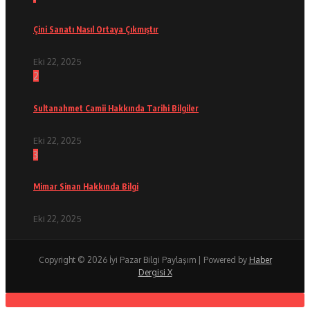
Çini Sanatı Nasıl Ortaya Çıkmıştır
Eki 22, 2025
2
Sultanahmet Camii Hakkında Tarihi Bilgiler
Eki 22, 2025
3
Mimar Sinan Hakkında Bilgi
Eki 22, 2025
Copyright © 2026 İyi Pazar Bilgi Paylaşım | Powered by
Haber
Dergisi X