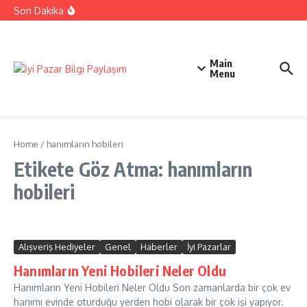
İçeriğe atla
Ehliyetinizle Hangi Araçları Kullanbilirsiniz
Son Dakika
Kıbrıs Barış Harekatı Nasıl Yapıldı
Uykusuzluk Poroblemi Ve Çözümleri Hakkında Bilgi
Main
Menu
Home
/
hanımların hobileri
Etikete Göz Atma: hanımların
hobileri
Alışveriş Hediyeler
Genel
Haberler
İyi Pazarlar
Hanımların Yeni Hobileri Neler Oldu
Hanımların Yeni Hobileri Neler Oldu Son zamanlarda bir çok ev
hanımı evinde oturduğu yerden hobi olarak bir çok işi yapıyor.