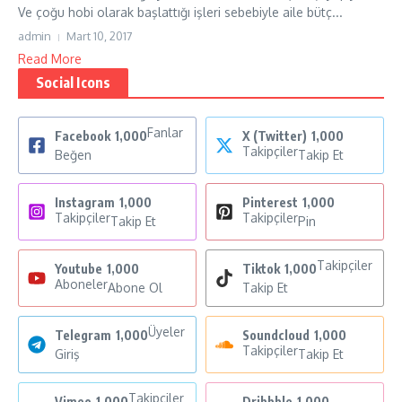
Ve çoğu hobi olarak başlattığı işleri sebebiyle aile bütç...
admin
Mart 10, 2017
Read More
Social Icons
Fanlar
Facebook
1,000
X (Twitter)
1,000
Takipçiler
Beğen
Takip Et
Instagram
1,000
Pinterest
1,000
Takipçiler
Takipçiler
Takip Et
Pin
Takipçiler
Youtube
1,000
Tiktok
1,000
Aboneler
Abone Ol
Takip Et
Üyeler
Telegram
1,000
Soundcloud
1,000
Takipçiler
Giriş
Takip Et
Takipçiler
Vimeo
1,000
Dribbble
1,000