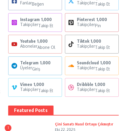
Fanlar
Takipçiler
Beğen
Takip Et
Instagram
1,000
Pinterest
1,000
Takipçiler
Takipçiler
Takip Et
Pin
Youtube
1,000
Tiktok
1,000
Aboneler
Takipçiler
Abone Ol
Takip Et
Telegram
1,000
Soundcloud
1,000
Üyeler
Takipçiler
Giriş
Takip Et
Vimeo
1,000
Dribbble
1,000
Takipçiler
Takipçiler
Takip Et
Takip Et
k
Featured Posts
Çini Sanatı Nasıl Ortaya Çıkmıştır
1
Eki 22, 2025