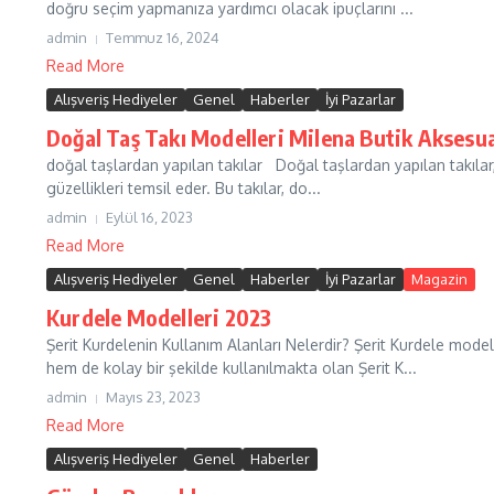
doğru seçim yapmanıza yardımcı olacak ipuçlarını ...
admin
Temmuz 16, 2024
Read More
Alışveriş Hediyeler
Genel
Haberler
İyi Pazarlar
Doğal Taş Takı Modelleri Milena Butik Aksesu
doğal taşlardan yapılan takılar Doğal taşlardan yapılan takılar, 
güzellikleri temsil eder. Bu takılar, do...
admin
Eylül 16, 2023
Read More
Alışveriş Hediyeler
Genel
Haberler
İyi Pazarlar
Magazin
Kurdele Modelleri 2023
Şerit Kurdelenin Kullanım Alanları Nelerdir? Şerit Kurdele model
hem de kolay bir şekilde kullanılmakta olan Şerit K...
admin
Mayıs 23, 2023
Read More
Alışveriş Hediyeler
Genel
Haberler