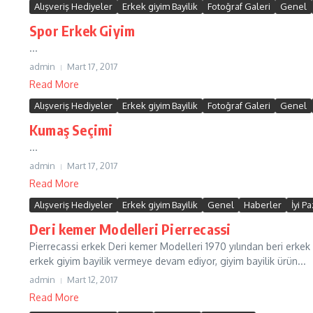
Alışveriş Hediyeler
Erkek giyim Bayilik
Fotoğraf Galeri
Genel
Spor Erkek Giyim
...
admin
Mart 17, 2017
Read More
Alışveriş Hediyeler
Erkek giyim Bayilik
Fotoğraf Galeri
Genel
Kumaş Seçimi
...
admin
Mart 17, 2017
Read More
Alışveriş Hediyeler
Erkek giyim Bayilik
Genel
Haberler
İyi P
Deri kemer Modelleri Pierrecassi
Pierrecassi erkek Deri kemer Modelleri 1970 yılından beri erke
erkek giyim bayilik vermeye devam ediyor, giyim bayilik ürün...
admin
Mart 12, 2017
Read More