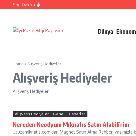
İçeriğe atla
Son Dakika
Ehliyetinizle Hangi Araçları Kullanbilirsiniz
Kıbrıs Barış Harekatı Nasıl Yapıldı
Uykusuzluk Poroblemi Ve Çözümleri Hakkında Bilgi
Dünya
Ekonom
Home
/
Alışveriş Hediyeler
Alışveriş Hediyeler
Alışveriş Hediyeler
Alışveriş Hediyeler
Genel
Haberler
Nereden Neodyum Mıknatıs Satın Alabilirim
Ucuzamiknatis.com’dan Magnet Satın Alma Rehberi yazımızla kar