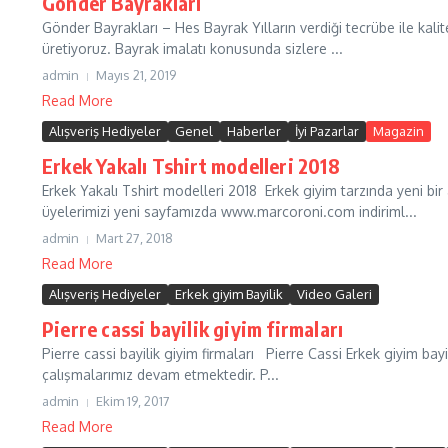
Gönder Bayrakları
Gönder Bayrakları – Hes Bayrak Yılların verdiği tecrübe ile kali
üretiyoruz. Bayrak imalatı konusunda sizlere ...
admin
Mayıs 21, 2019
Read More
Alışveriş Hediyeler
Genel
Haberler
İyi Pazarlar
Magazin
Erkek Yakalı Tshirt modelleri 2018
Erkek Yakalı Tshirt modelleri 2018 Erkek giyim tarzında yeni bir 
üyelerimizi yeni sayfamızda www.marcoroni.com indiriml...
admin
Mart 27, 2018
Read More
Alışveriş Hediyeler
Erkek giyim Bayilik
Video Galeri
Pierre cassi bayilik giyim firmaları
Pierre cassi bayilik giyim firmaları Pierre Cassi Erkek giyim bayi
çalışmalarımız devam etmektedir. P...
admin
Ekim 19, 2017
Read More