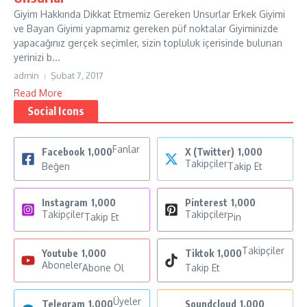
Giyim Hakkında Dikkat Etmemiz Gereken Unsurlar Erkek Giyimi
ve Bayan Giyimi yapmamız gereken püf noktalar Giyiminizde
yapacağınız gerçek seçimler, sizin topluluk içerisinde bulunan
yerinizi b...
admin
Şubat 7, 2017
Read More
Social Icons
Fanlar
Facebook
1,000
X (Twitter)
1,000
Takipçiler
Beğen
Takip Et
Instagram
1,000
Pinterest
1,000
Takipçiler
Takipçiler
Takip Et
Pin
Takipçiler
Youtube
1,000
Tiktok
1,000
Aboneler
Abone Ol
Takip Et
Üyeler
Telegram
1,000
Soundcloud
1,000