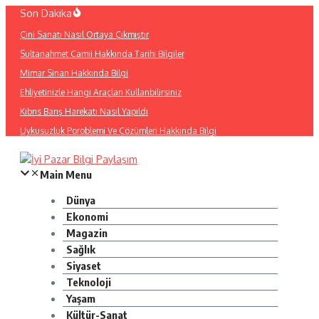
İçeriğe
Son Dakika
atla
Çini Sanatı Nasıl Ortaya Çıkmıştır
Sultanahmet Camii Hakkında Tarihi Bilgiler
Mimar Sinan Hakkında Bilgi
Ehliyetinizle Hangi Araçları Kullanbilirsiniz
Kıbrıs Barış Harekatı Nasıl Yapıldı
Uykusuzluk Poroblemi Ve Çözümleri Hakkında Bilgi
Main Menu
Dünya
Ekonomi
Magazin
Sağlık
Siyaset
Teknoloji
Yaşam
Kültür-Sanat