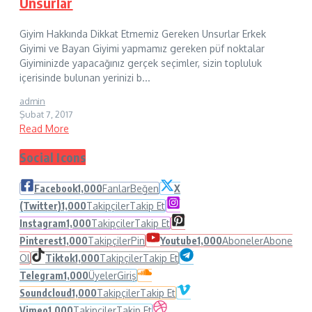
Unsurlar
Giyim Hakkında Dikkat Etmemiz Gereken Unsurlar Erkek
Giyimi ve Bayan Giyimi yapmamız gereken püf noktalar
Giyiminizde yapacağınız gerçek seçimler, sizin topluluk
içerisinde bulunan yerinizi b...
admin
Şubat 7, 2017
Read More
Social Icons
Facebook
1,000
Fanlar
Beğen
X
(Twitter)
1,000
Takipçiler
Takip Et
Instagram
1,000
Takipçiler
Takip Et
Pinterest
1,000
Takipçiler
Pin
Youtube
1,000
Aboneler
Abone
Ol
Tiktok
1,000
Takipçiler
Takip Et
Telegram
1,000
Üyeler
Giriş
Soundcloud
1,000
Takipçiler
Takip Et
Vimeo
1,000
Takipçiler
Takip Et