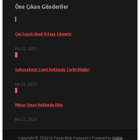
Öne Çıkan Gönderiler
1
Çini Sanatı Nasıl Ortaya Çıkmıştır
Eki 22, 2025
2
Sultanahmet Camii Hakkında Tarihi Bilgiler
Eki 22, 2025
3
Mimar Sinan Hakkında Bilgi
Eki 22, 2025
Copyright © 2026 İyi Pazar Bilgi Paylaşım | Powered by
Haber