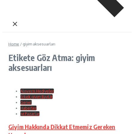
Home
/
giyim aksesuarları
Etikete Göz Atma: giyim
aksesuarları
Alışveriş Hediyeler
Erkek giyim Bayilik
Genel
Haberler
İyi Pazarlar
Giyim Hakkında Dikkat Etmemiz Gereken