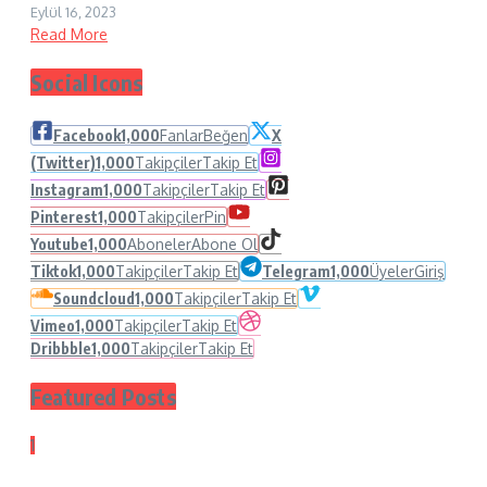
Eylül 16, 2023
Read More
Social Icons
Facebook
1,000
Fanlar
Beğen
X
(Twitter)
1,000
Takipçiler
Takip Et
Instagram
1,000
Takipçiler
Takip Et
Pinterest
1,000
Takipçiler
Pin
Youtube
1,000
Aboneler
Abone Ol
Tiktok
1,000
Takipçiler
Takip Et
Telegram
1,000
Üyeler
Giriş
Soundcloud
1,000
Takipçiler
Takip Et
Vimeo
1,000
Takipçiler
Takip Et
Dribbble
1,000
Takipçiler
Takip Et
Featured Posts
1