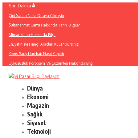
İçeriğe
Son Dakika
atla
Çini Sanatı Nasıl Ortaya Çıkmıştır
Sultanahmet Camii Hakkında Tarihi Bilgiler
Mimar Sinan Hakkında Bilgi
Ehliyetinizle Hangi Araçları Kullanbilirsiniz
Kıbrıs Barış Harekatı Nasıl Yapıldı
Uykusuzluk Poroblemi Ve Çözümleri Hakkında Bilgi
Dünya
Ekonomi
Magazin
Sağlık
Siyaset
Teknoloji