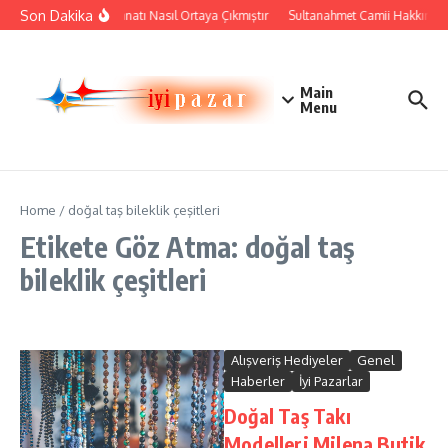
İçeriğe atla
Son Dakika
Çini Sanatı Nasıl Ortaya Çıkmıştır
Sultanahmet Camii Hakkında Ta
Main
Menu
Home
/
doğal taş bileklik çeşitleri
Etikete Göz Atma: doğal taş
bileklik çeşitleri
Alışveriş Hediyeler
Genel
Haberler
İyi Pazarlar
Doğal Taş Takı
Modelleri Milena Butik