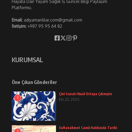
Hayata Dair Yaşam Sağlık İş Güncel Bilgi Paylaşım
Platformu.
Email
: adiyamanlilar.com@gmail.com
İletişim:
+987 95 95 64 82
KURUMSAL
Öne Çıkan Gönderiler
Çini Sanatı Nasıl Ortaya Çıkmıştır
1
Eki 22, 2025
Sultanahmet Camii Hakkında Tarihi
2