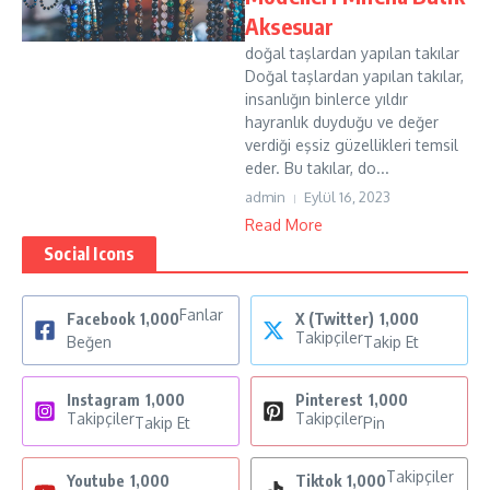
Aksesuar
doğal taşlardan yapılan takılar
Doğal taşlardan yapılan takılar,
insanlığın binlerce yıldır
hayranlık duyduğu ve değer
verdiği eşsiz güzellikleri temsil
eder. Bu takılar, do...
admin
Eylül 16, 2023
Read More
Social Icons
Fanlar
Facebook
1,000
X (Twitter)
1,000
Takipçiler
Beğen
Takip Et
Instagram
1,000
Pinterest
1,000
Takipçiler
Takipçiler
Takip Et
Pin
Takipçiler
Youtube
1,000
Tiktok
1,000