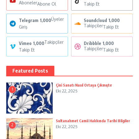
Aboneler
Abone Ol
Takip Et
Üyeler
Telegram
1,000
Soundcloud
1,000
Takipçiler
Giriş
Takip Et
Takipçiler
Vimeo
1,000
Dribbble
1,000
Takipçiler
Takip Et
Takip Et
Featured Posts
Çini Sanatı Nasıl Ortaya Çıkmıştır
1
Eki 22, 2025
Sultanahmet Camii Hakkında Tarihi Bilgiler
2
Eki 22, 2025