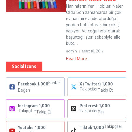
Hanımların Yeni Hobileri Neler
Oldu Son zamanlarda bir çok
ev hanımı evinde oturduğu
yerden hobi olarak bir çok işi
yapıyor. Ve çoğu hobi olarak
başlattığı işleri sebebiyle aile
bütç...
admin
Mart 10, 2017
Read More
Social Icons
Fanlar
Facebook
1,000
X (Twitter)
1,000
Takipçiler
Beğen
Takip Et
Instagram
1,000
Pinterest
1,000
Takipçiler
Takipçiler
Takip Et
Pin
Takipçiler
Youtube
1,000
Tiktok
1,000