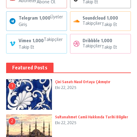
Aboneler
Abone Ol
Takip Et
Üyeler
Telegram
1,000
Soundcloud
1,000
Takipçiler
Giriş
Takip Et
Takipçiler
Vimeo
1,000
Dribbble
1,000
Takipçiler
Takip Et
Takip Et
Featured Posts
Çini Sanatı Nasıl Ortaya Çıkmıştır
1
Eki 22, 2025
Sultanahmet Camii Hakkında Tarihi Bilgiler
2
Eki 22, 2025