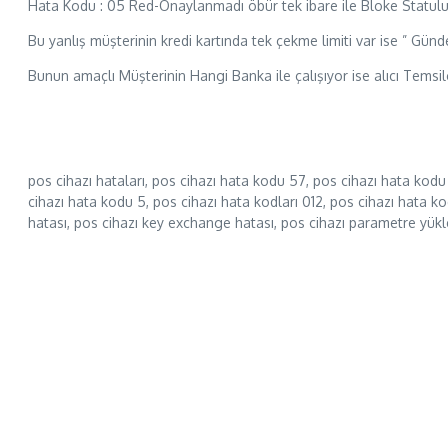
Hata Kodu : 05 Red-Onaylanmadı öbür tek ibare ile Bloke Statulu Kar
Bu yanlış müşterinin kredi kartında tek çekme limiti var ise ” Günd
Bunun amaçlı Müşterinin Hangi Banka ile çalışıyor ise alıcı Temsil
pos cihazı hataları, pos cihazı hata kodu 57, pos cihazı hata kodu
cihazı hata kodu 5, pos cihazı hata kodları 012, pos cihazı hata ko
hatası, pos cihazı key exchange hatası, pos cihazı parametre yük