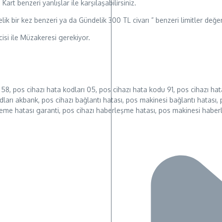
t benzeri yanlışlar ile karşılaşabilirsiniz.
elik bir kez benzeri ya da Gündelik 300 TL civarı ” benzeri limitler değ
cisi ile Müzakeresi gerekiyor.
 58, pos cihazı hata kodları 05, pos cihazı hata kodu 91, pos cihazı ha
dları akbank, pos cihazı bağlantı hatası, pos makinesi bağlantı hatası, 
leme hatası garanti, pos cihazı haberleşme hatası, pos makinesi haber