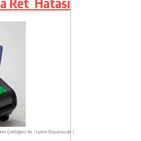
da Ret Hatası
 Çektiğiniz’de ! İşlem Başarısızdır !