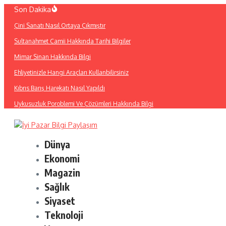
İçeriğe
Son Dakika
atla
Çini Sanatı Nasıl Ortaya Çıkmıştır
Sultanahmet Camii Hakkında Tarihi Bilgiler
Mimar Sinan Hakkında Bilgi
Ehliyetinizle Hangi Araçları Kullanbilirsiniz
Kıbrıs Barış Harekatı Nasıl Yapıldı
Uykusuzluk Poroblemi Ve Çözümleri Hakkında Bilgi
Dünya
Ekonomi
Magazin
Sağlık
Siyaset
Teknoloji