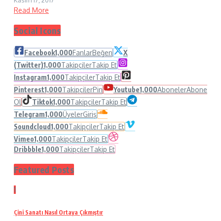
Read More
Social Icons
Facebook
1,000
Fanlar
Beğen
X
(Twitter)
1,000
Takipçiler
Takip Et
Instagram
1,000
Takipçiler
Takip Et
Pinterest
1,000
Takipçiler
Pin
Youtube
1,000
Aboneler
Abone
Ol
Tiktok
1,000
Takipçiler
Takip Et
Telegram
1,000
Üyeler
Giriş
Soundcloud
1,000
Takipçiler
Takip Et
Vimeo
1,000
Takipçiler
Takip Et
Dribbble
1,000
Takipçiler
Takip Et
Featured Posts
1
Çini Sanatı Nasıl Ortaya Çıkmıştır