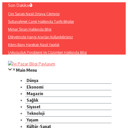
İçeriğe
Son Dakika
atla
Çini Sanatı Nasıl Ortaya Çıkmıştır
Sultanahmet Camii Hakkında Tarihi Bilgiler
Mimar Sinan Hakkında Bilgi
Ehliyetinizle Hangi Araçları Kullanbilirsiniz
Kıbrıs Barış Harekatı Nasıl Yapıldı
Uykusuzluk Poroblemi Ve Çözümleri Hakkında Bilgi
Main Menu
Dünya
Ekonomi
Magazin
Sağlık
Siyaset
Teknoloji
Yaşam
Kültür-Sanat