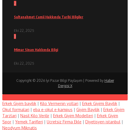
2
Sultanahmet Camii Hakkında Tarihi Bilgiler
Eki 22, 2025
3
Mimar Sinan Hakkında Bilgi
Eki 22, 2025
Copyright © 2026 İyi Pazar Bilgi Paylaşım | Powered by
Haber
Dergisi X
Erkek Giyim bayilik
|
Kilo Vermenin yollari
|
Erkek Giyimi Bayilik
|
Okul formalari
|
eba e-okul e-kampus
|
Giyim Bayilik
|
Erkek Giyim
Tarzlari
|
Nasil Kilo Verilir
|
Erkek Giyim Modelleri
|
Erkek Giyim
Spor
|
Yemek Tarifleri
|
Ucretsiz Firma Ekle
|
Diyetisyen istanbul
|
Neodyum Miknatis