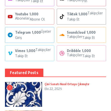
Takip Et
Pin
Takipçiler
Youtube
1,000
Tiktok
1,000
Aboneler
Abone Ol
Takip Et
Üyeler
Telegram
1,000
Soundcloud
1,000
Takipçiler
Giriş
Takip Et
Takipçiler
Vimeo
1,000
Dribbble
1,000
Takipçiler
Takip Et
Takip Et
Featured Posts
Çini Sanatı Nasıl Ortaya Çıkmıştır
1
Eki 22, 2025