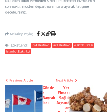
kaliteden ödün vermeden sizlere mükemmel hizmetimizi
sunmaktır, müşteri departmanımızı arayarak iletişime
geçebilirsiniz.
Makaleyi Paylaş
Etiketlendi:
724 elektrikçi
acil elektrikçi
elektrik ustası
İstanbul Elektrikçi
Previous Article
Next Article
Gönde
Yer
r
Elması
Bayrak
Sağlık
ları
Açısınd
an