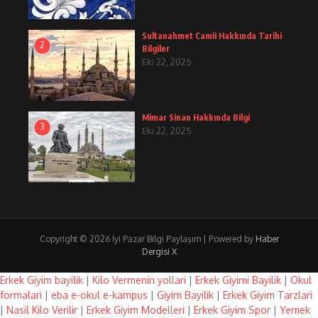
Sultanahmet Camii Hakkında Tarihi
2
Bilgiler
Eki 22, 2025
Mimar Sinan Hakkında Bilgi
3
Eki 22, 2025
Copyright © 2026 İyi Pazar Bilgi Paylaşım | Powered by
Haber
Dergisi X
Erkek Giyim bayilik
|
Kilo Vermenin yollari
|
Erkek Giyimi Bayilik
|
Okul
formalari
|
eba e-okul e-kampus
|
Giyim Bayilik
|
Erkek Giyim Tarzlari
|
Nasil Kilo Verilir
|
Erkek Giyim Modelleri
|
Erkek Giyim Spor
|
Yemek