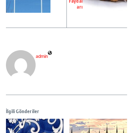
Faydal
arı
admin
İlgili Gönderiler