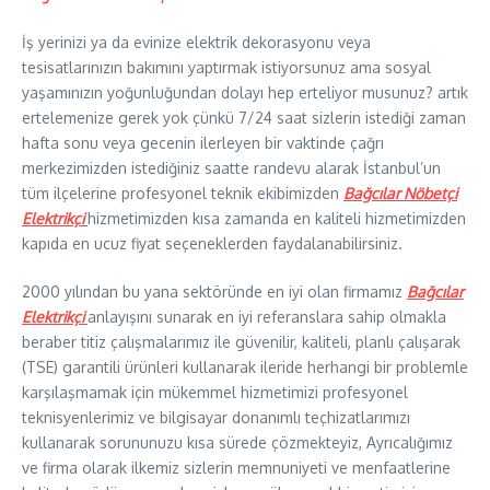
İş yerinizi ya da evinize elektrik dekorasyonu veya
tesisatlarınızın bakımını yaptırmak istiyorsunuz ama sosyal
yaşamınızın yoğunluğundan dolayı hep erteliyor musunuz? artık
ertelemenize gerek yok çünkü 7/24 saat sizlerin istediği zaman
hafta sonu veya gecenin ilerleyen bir vaktinde çağrı
merkezimizden istediğiniz saatte randevu alarak İstanbul’un
tüm ilçelerine profesyonel teknik ekibimizden
Bağcılar Nöbetçi
Elektrikçi
hizmetimizden kısa zamanda en kaliteli hizmetimizden
kapıda en ucuz fiyat seçeneklerden faydalanabilirsiniz.
2000 yılından bu yana sektöründe en iyi olan firmamız
Bağcılar
Elektrikçi
anlayışını sunarak en iyi referanslara sahip olmakla
beraber titiz çalışmalarımız ile güvenilir, kaliteli, planlı çalışarak
(TSE) garantili ürünleri kullanarak ileride herhangi bir problemle
karşılaşmamak için mükemmel hizmetimizi profesyonel
teknisyenlerimiz ve bilgisayar donanımlı teçhizatlarımızı
kullanarak sorununuzu kısa sürede çözmekteyiz, Ayrıcalığımız
ve firma olarak ilkemiz sizlerin memnuniyeti ve menfaatlerine