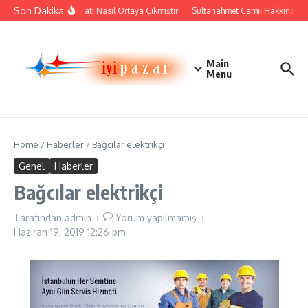
İçeriğe atla
Son Dakika
Çini Sanatı Nasıl Ortaya Çıkmıştır
Sultanahmet Camii Hakkında Tari
Main
Menu
Home
/
Haberler
/
Bağcılar elektrikçi
Genel
Haberler
Bağcılar elektrikçi
Tarafından
admin
Yorum yapılmamış
Haziran 19, 2019
12:26 pm