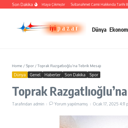
İçeriğe atla
Son Dakika
Çini Sanatı Nasıl Ortaya Çıkmıştır
Sultanahmet Camii Hakkında Tarihi Bilgile
Dünya
Ekonom
Home
/
Spor
/
Toprak Razgatlıoğlu’na Tebrik Mesajı
Dünya
Genel
Haberler
Son Dakika
Spor
Toprak Razgatlıoğlu’na
Tarafından
admin
Yorum yapılmamış
Ocak 17, 2025
4:11