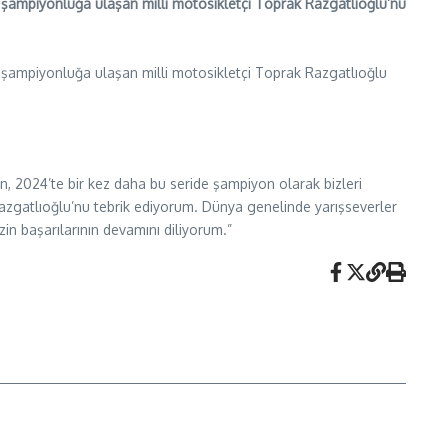
 şampiyonluğa ulaşan milli motosikletçi Toprak Razgatlıoğlu’nu
 şampiyonluğa ulaşan milli motosikletçi Toprak Razgatlıoğlu
n, 2024’te bir kez daha bu seride şampiyon olarak bizleri
zgatlıoğlu’nu tebrik ediyorum. Dünya genelinde yarışseverler
in başarılarının devamını diliyorum.”