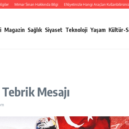
r
Mimar Sinan Hakkında Bilgi
Ehliyetinizle Hangi Araçları Kullanbilirsiniz
K
i
Magazin
Sağlık
Siyaset
Teknoloji
Yaşam
Kültür-
 Tebrik Mesajı
 pm