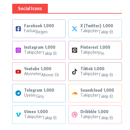
Social Icons
Facebook
1,000
X (Twitter)
1,000
Fanlar
Takipçiler
Beğen
Takip Et
Instagram
1,000
Pinterest
1,000
Takipçiler
Takipçiler
Takip Et
Pin
Youtube
1,000
Tiktok
1,000
Aboneler
Takipçiler
Abone Ol
Takip Et
Telegram
1,000
Soundcloud
1,000
Üyeler
Takipçiler
Giriş
Takip Et
Vimeo
1,000
Dribbble
1,000
Takipçiler
Takipçiler
Takip Et
Takip Et