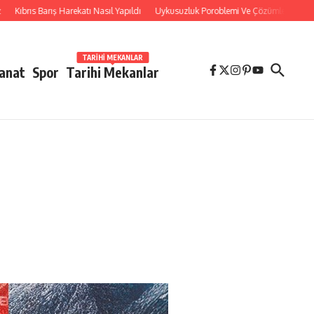
ıbrıs Barış Harekatı Nasıl Yapıldı
Uykusuzluk Poroblemi Ve Çözümleri Hakkında B
TARIHI MEKANLAR
Sanat
Spor
Tarihi Mekanlar