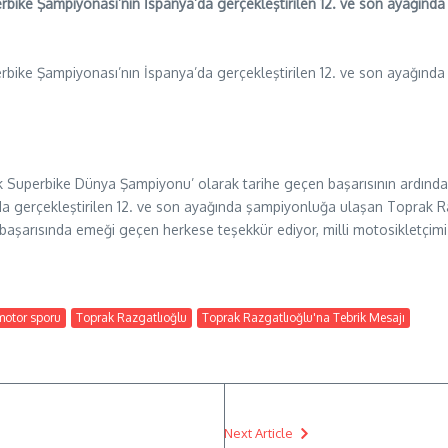
ike Şampiyonası’nın İspanya’da gerçekleştirilen 12. ve son ayağında
ike Şampiyonası’nın İspanya’da gerçekleştirilen 12. ve son ayağında
ürk Superbike Dünya Şampiyonu’ olarak tarihe geçen başarısının ardında
a gerçekleştirilen 12. ve son ayağında şampiyonluğa ulaşan Toprak Ra
başarısında emeği geçen herkese teşekkür ediyor, milli motosikletçimiz
motor sporu
Toprak Razgatlıoğlu
Toprak Razgatlıoğlu'na Tebrik Mesajı
Next Article