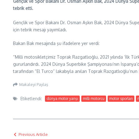
Gençlik ve Spor Bakanı Dr. Osman Aşkın Bak, 2024 Dünya Superb
tebrik etti.
Gençlik ve Spor Bakanı Dr. Osman Aşkın Bak, 2024 Dünya Superb
için tebrik mesajı yayımladı.
Bakan Bak mesajında şu ifadelere yer verdi:
“Milli motosikletçimiz Toprak Razgatlıoğlu, 2021 yılında ‘İlk T
gururlandırdı. 2024 Dünya Superbike Şampiyonası’nın İspanya’d
tarafından “El Turco” lakabıyla anılan Toprak Razgatlıoğlu’nun 
Makaleyi Paylaş
Etiketlendi:
dünya motor yarışı
milli motorcu
motor sporları
Previous Article