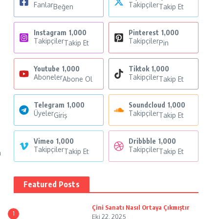
Fanlar
Takipçiler
Beğen
Takip Et
Instagram
1,000
Pinterest
1,000
Takipçiler
Takipçiler
Takip Et
Pin
Youtube
1,000
Tiktok
1,000
Aboneler
Takipçiler
Abone Ol
Takip Et
Telegram
1,000
Soundcloud
1,000
Üyeler
Takipçiler
Giriş
Takip Et
Vimeo
1,000
Dribbble
1,000
Takipçiler
Takipçiler
Takip Et
Takip Et
a
Featured Posts
Çini Sanatı Nasıl Ortaya Çıkmıştır
1
Eki 22, 2025