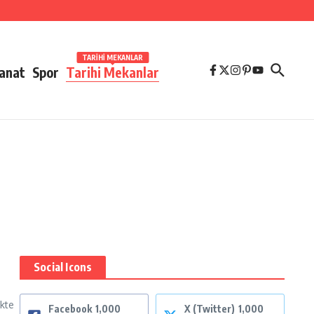
TARIHI MEKANLAR
Sanat
Spor
Tarihi Mekanlar
Social Icons
ikte
Facebook
1,000
X (Twitter)
1,000