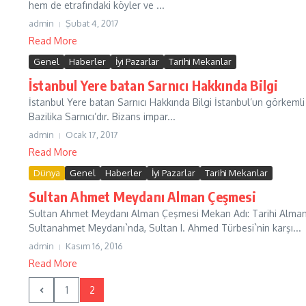
hem de etrafındaki köyler ve ...
admin
Şubat 4, 2017
Read More
Genel
Haberler
İyi Pazarlar
Tarihi Mekanlar
İstanbul Yere batan Sarnıcı Hakkında Bilgi
İstanbul Yere batan Sarnıcı Hakkında Bilgi İstanbul’un görkemli 
Bazilika Sarnıcı’dır. Bizans impar...
admin
Ocak 17, 2017
Read More
Dünya
Genel
Haberler
İyi Pazarlar
Tarihi Mekanlar
Sultan Ahmet Meydanı Alman Çeşmesi
Sultan Ahmet Meydanı Alman Çeşmesi Mekan Adı: Tarihi Alman 
Sultanahmet Meydanı`nda, Sultan I. Ahmed Türbesi`nin karşı...
admin
Kasım 16, 2016
Read More
1
2