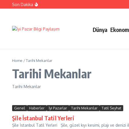
İçeriğe atla
Son Dakika
Ehliyetinizle Hangi Araçları Kullanbilirsiniz
Kıbrıs Barış Harekatı Nasıl Yapıldı
Uykusuzluk Poroblemi Ve Çözümleri Hakkında Bilgi
Dünya
Ekonom
Home
/
Tarihi Mekanlar
Tarihi Mekanlar
Tarihi Mekanlar
Genel
Haberler
İyi Pazarlar
Tarihi Mekanlar
Tatil Seyhat
Şile İstanbul Tatil Yerleri
Şile İstanbul Tatil Yerleri Şile, güzel kıyı kesimi, plajı ve denizi