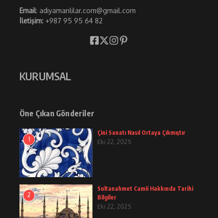
Email
: adiyamanlilar.com@gmail.com
İletişim:
+987 95 95 64 82
KURUMSAL
Öne Çıkan Gönderiler
Çini Sanatı Nasıl Ortaya Çıkmıştır
1
Eki 22, 2025
Sultanahmet Camii Hakkında Tarihi
2
Bilgiler
Eki 22, 2025