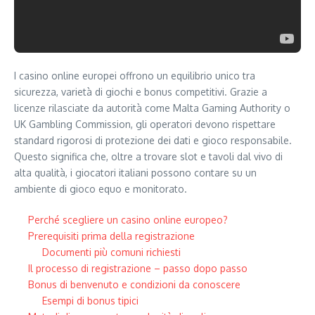
I casino online europei offrono un equilibrio unico tra
sicurezza, varietà di giochi e bonus competitivi. Grazie a
licenze rilasciate da autorità come Malta Gaming Authority o
UK Gambling Commission, gli operatori devono rispettare
standard rigorosi di protezione dei dati e gioco responsabile.
Questo significa che, oltre a trovare slot e tavoli dal vivo di
alta qualità, i giocatori italiani possono contare su un
ambiente di gioco equo e monitorato.
Perché scegliere un casino online europeo?
Prerequisiti prima della registrazione
Documenti più comuni richiesti
Il processo di registrazione – passo dopo passo
Bonus di benvenuto e condizioni da conoscere
Esempi di bonus tipici