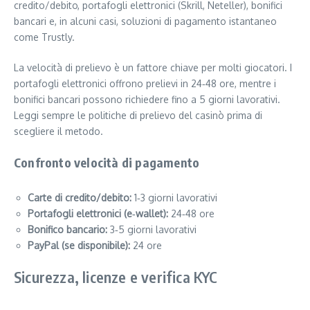
credito/debito, portafogli elettronici (Skrill, Neteller), bonifici
bancari e, in alcuni casi, soluzioni di pagamento istantaneo
come Trustly.
La velocità di prelievo è un fattore chiave per molti giocatori. I
portafogli elettronici offrono prelievi in 24‑48 ore, mentre i
bonifici bancari possono richiedere fino a 5 giorni lavorativi.
Leggi sempre le politiche di prelievo del casinò prima di
scegliere il metodo.
Confronto velocità di pagamento
Carte di credito/debito:
1‑3 giorni lavorativi
Portafogli elettronici (e‑wallet):
24‑48 ore
Bonifico bancario:
3‑5 giorni lavorativi
PayPal (se disponibile):
24 ore
Sicurezza, licenze e verifica KYC