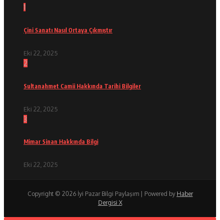
1
Çini Sanatı Nasıl Ortaya Çıkmıştır
Eki 22, 2025
2
Sultanahmet Camii Hakkında Tarihi Bilgiler
Eki 22, 2025
3
Mimar Sinan Hakkında Bilgi
Eki 22, 2025
Copyright © 2026 İyi Pazar Bilgi Paylaşım | Powered by
Haber
Dergisi X