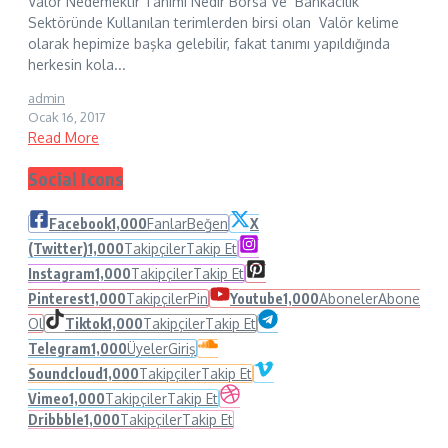
Valör Nedemektir Tanımı Nedir Borsa Ve Bankacılık
Sektöründe Kullanılan terimlerden birsi olan Valör kelime
olarak hepimize başka gelebilir, fakat tanımı yapıldığında
herkesin kola...
admin
Ocak 16, 2017
Read More
Social Icons
Facebook
1,000
Fanlar
Beğen
X
(Twitter)
1,000
Takipçiler
Takip Et
Instagram
1,000
Takipçiler
Takip Et
Pinterest
1,000
Takipçiler
Pin
Youtube
1,000
Aboneler
Abone
Ol
Tiktok
1,000
Takipçiler
Takip Et
Telegram
1,000
Üyeler
Giriş
Soundcloud
1,000
Takipçiler
Takip Et
Vimeo
1,000
Takipçiler
Takip Et
Dribbble
1,000
Takipçiler
Takip Et