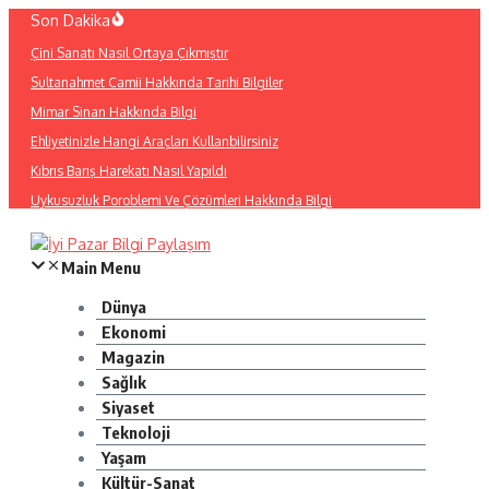
İçeriğe
Son Dakika
atla
Çini Sanatı Nasıl Ortaya Çıkmıştır
Sultanahmet Camii Hakkında Tarihi Bilgiler
Mimar Sinan Hakkında Bilgi
Ehliyetinizle Hangi Araçları Kullanbilirsiniz
Kıbrıs Barış Harekatı Nasıl Yapıldı
Uykusuzluk Poroblemi Ve Çözümleri Hakkında Bilgi
Main Menu
Dünya
Ekonomi
Magazin
Sağlık
Siyaset
Teknoloji
Yaşam
Kültür-Sanat