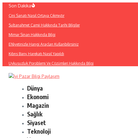
İçeriğe
Son Dakika
atla
Çini Sanatı Nasıl Ortaya Çıkmıştır
Sultanahmet Camii Hakkında Tarihi Bilgiler
Mimar Sinan Hakkında Bilgi
Ehliyetinizle Hangi Araçları Kullanbilirsiniz
Kıbrıs Barış Harekatı Nasıl Yapıldı
Uykusuzluk Poroblemi Ve Çözümleri Hakkında Bilgi
Dünya
Ekonomi
Magazin
Sağlık
Siyaset
Teknoloji