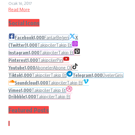
Ocak 16, 2017
Read More
Social Icons
Facebook
1,000
Fanlar
Beğen
X
(Twitter)
1,000
Takipçiler
Takip Et
Instagram
1,000
Takipçiler
Takip Et
Pinterest
1,000
Takipçiler
Pin
Youtube
1,000
Aboneler
Abone Ol
Tiktok
1,000
Takipçiler
Takip Et
Telegram
1,000
Üyeler
Giriş
Soundcloud
1,000
Takipçiler
Takip Et
Vimeo
1,000
Takipçiler
Takip Et
Dribbble
1,000
Takipçiler
Takip Et
Featured Posts
1