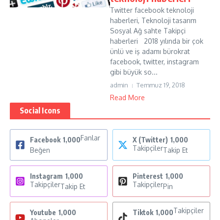
Twitter facebook teknoloji
haberleri, Teknoloji tasarım
Sosyal Ağ sahte Takipçi
haberleri 2018 yılında bir çok
ünlü ve iş adamı bürokrat
facebook, twitter, instagram
gibi büyük so...
admin
Temmuz 19, 2018
Read More
Social Icons
Fanlar
Facebook
1,000
X (Twitter)
1,000
Takipçiler
Beğen
Takip Et
Instagram
1,000
Pinterest
1,000
Takipçiler
Takipçiler
Takip Et
Pin
Takipçiler
Youtube
1,000
Tiktok
1,000