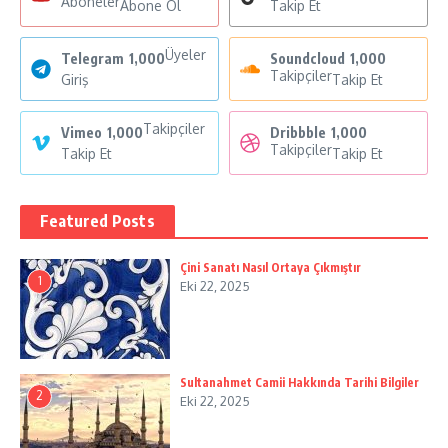
Aboneler
Abone Ol
Takip Et
Üyeler
Telegram
1,000
Soundcloud
1,000
Takipçiler
Giriş
Takip Et
Takipçiler
Vimeo
1,000
Dribbble
1,000
Takipçiler
Takip Et
Takip Et
Featured Posts
Çini Sanatı Nasıl Ortaya Çıkmıştır
1
Eki 22, 2025
Sultanahmet Camii Hakkında Tarihi Bilgiler
2
Eki 22, 2025