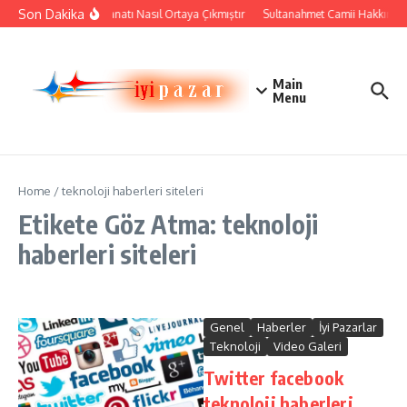
İçeriğe atla
Son Dakika
Çini Sanatı Nasıl Ortaya Çıkmıştır
Sultanahmet Camii Hakkında Ta
Main
Menu
Home
/
teknoloji haberleri siteleri
Etikete Göz Atma: teknoloji
haberleri siteleri
Genel
Haberler
İyi Pazarlar
Teknoloji
Video Galeri
Twitter facebook
teknoloji haberleri