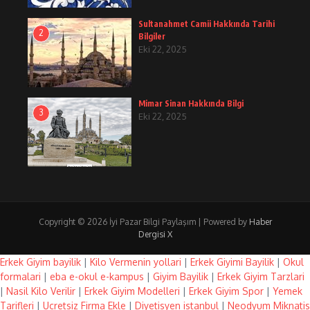
Sultanahmet Camii Hakkında Tarihi
2
Bilgiler
Eki 22, 2025
Mimar Sinan Hakkında Bilgi
3
Eki 22, 2025
Copyright © 2026 İyi Pazar Bilgi Paylaşım | Powered by
Haber
Dergisi X
Erkek Giyim bayilik
|
Kilo Vermenin yollari
|
Erkek Giyimi Bayilik
|
Okul
formalari
|
eba e-okul e-kampus
|
Giyim Bayilik
|
Erkek Giyim Tarzlari
|
Nasil Kilo Verilir
|
Erkek Giyim Modelleri
|
Erkek Giyim Spor
|
Yemek
Tarifleri
|
Ucretsiz Firma Ekle
|
Diyetisyen istanbul
|
Neodyum Miknatis