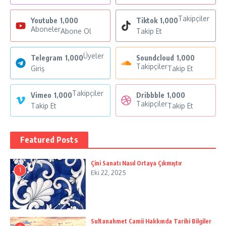
Takipçiler
Youtube
1,000
Tiktok
1,000
Aboneler
Abone Ol
Takip Et
Üyeler
Telegram
1,000
Soundcloud
1,000
Takipçiler
Giriş
Takip Et
Takipçiler
Vimeo
1,000
Dribbble
1,000
Takipçiler
Takip Et
Takip Et
Featured Posts
Çini Sanatı Nasıl Ortaya Çıkmıştır
1
Eki 22, 2025
Sultanahmet Camii Hakkında Tarihi Bilgiler