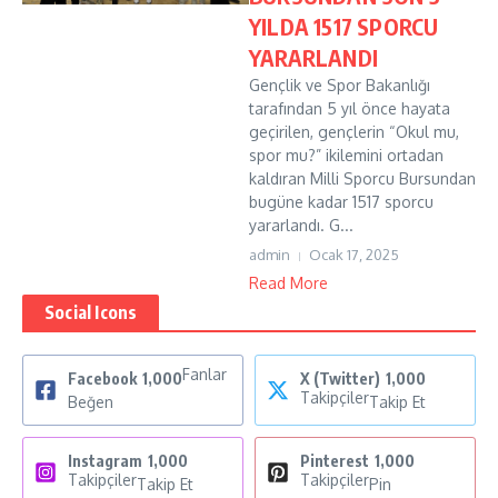
YILDA 1517 SPORCU
YARARLANDI
Gençlik ve Spor Bakanlığı
tarafından 5 yıl önce hayata
geçirilen, gençlerin “Okul mu,
spor mu?” ikilemini ortadan
kaldıran Milli Sporcu Bursundan
bugüne kadar 1517 sporcu
yararlandı. G...
admin
Ocak 17, 2025
Read More
Social Icons
Fanlar
Facebook
1,000
X (Twitter)
1,000
Takipçiler
Beğen
Takip Et
Instagram
1,000
Pinterest
1,000
Takipçiler
Takipçiler
Takip Et
Pin