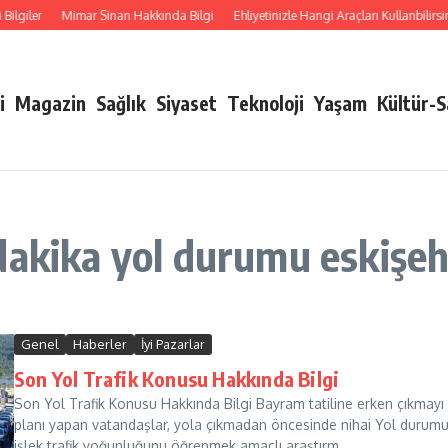
lgiler
Mimar Sinan Hakkında Bilgi
Ehliyetinizle Hangi Araçları Kullanbilirsini
i
Magazin
Sağlık
Siyaset
Teknoloji
Yaşam
Kültür-
dakika yol durumu eskişeh
Genel
Haberler
İyi Pazarlar
Son Yol Trafik Konusu Hakkında Bilgi
Son Yol Trafik Konusu Hakkında Bilgi Bayram tatiline erken çıkmayı
planı yapan vatandaşlar, yola çıkmadan öncesinde nihai Yol durum
işlek trafik yoğunluğunu öğrenmek amaçlı araştırm...