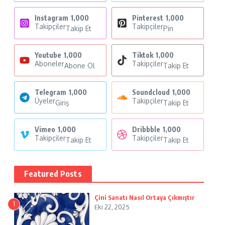
Instagram
1,000
Pinterest
1,000
Takipçiler
Takipçiler
Takip Et
Pin
Youtube
1,000
Tiktok
1,000
Aboneler
Takipçiler
Abone Ol
Takip Et
Telegram
1,000
Soundcloud
1,000
Üyeler
Takipçiler
Giriş
Takip Et
Vimeo
1,000
Dribbble
1,000
Takipçiler
Takipçiler
Takip Et
Takip Et
Featured Posts
Çini Sanatı Nasıl Ortaya Çıkmıştır
1
Eki 22, 2025