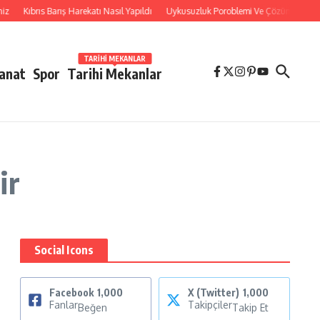
z
Kıbrıs Barış Harekatı Nasıl Yapıldı
Uykusuzluk Poroblemi Ve Çözümleri Hakkı
TARIHI MEKANLAR
Sanat
Spor
Tarihi Mekanlar
ir
Social Icons
Facebook
1,000
X (Twitter)
1,000
u
Fanlar
Takipçiler
Beğen
Takip Et