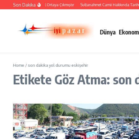
İçeriğe atla
Son Dakika
Çini Sanatı Nasıl Ortaya Çıkmıştır
Sultanahmet Camii Hakkında Tarihi Bi
Dünya
Ekonom
Home
/
son dakika yol durumu eskişehir
Etikete Göz Atma: son 