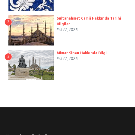
Sultanahmet Camii Hakkında Tarihi
2
Bilgiler
Eki 22, 2025
Mimar Sinan Hakkında Bilgi
3
Eki 22, 2025