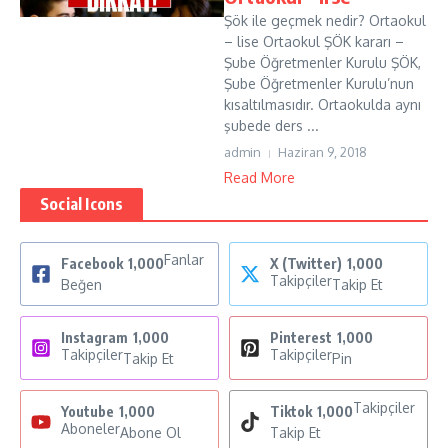
Şök ile geçmek nedir? Ortaokul
– lise Ortaokul ŞÖK kararı –
Şube Öğretmenler Kurulu ŞÖK,
Şube Öğretmenler Kurulu’nun
kısaltılmasıdır. Ortaokulda aynı
şubede ders ...
admin
Haziran 9, 2018
Read More
Social Icons
Fanlar
Facebook
1,000
X (Twitter)
1,000
Takipçiler
Beğen
Takip Et
Instagram
1,000
Pinterest
1,000
Takipçiler
Takipçiler
Takip Et
Pin
Takipçiler
Youtube
1,000
Tiktok
1,000
Aboneler
Abone Ol
Takip Et