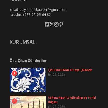
Email
: adiyamanlilar.com@gmail.com
İletişim:
+987 95 95 64 82
KURUMSAL
Öne Çıkan Gönderiler
Çini Sanatı Nasıl Ortaya Çıkmıştır
1
Eki 22, 2025
Sultanahmet Camii Hakkında Tarihi
2
Bilgiler
Eki 22, 2025