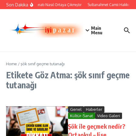
İçeriğe atla
Son Dakika
Çini Sanatı Nasıl Ortaya Çıkmıştır
Sultanahmet Camii Hakkında Ta
Main
Menu
Home
/
şök sınıf geçme tutanağı
Etikete Göz Atma: şök sınıf geçme
tutanağı
Genel
Haberler
Kültür-Sanat
Video Galeri
Şök ile geçmek nedir?
Ortaokul – lise