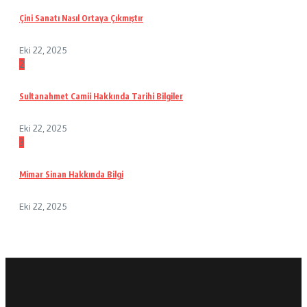
Çini Sanatı Nasıl Ortaya Çıkmıştır
Eki 22, 2025
2
Sultanahmet Camii Hakkında Tarihi Bilgiler
Eki 22, 2025
3
Mimar Sinan Hakkında Bilgi
Eki 22, 2025