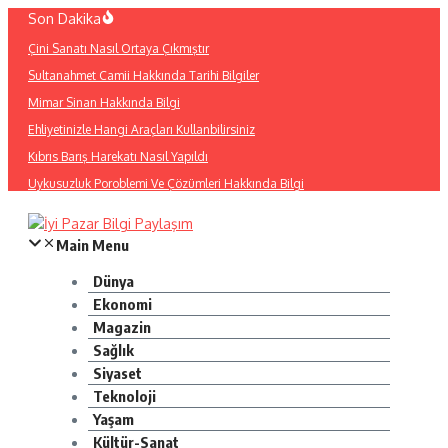
İçeriğe
Son Dakika
atla
Çini Sanatı Nasıl Ortaya Çıkmıştır
Sultanahmet Camii Hakkında Tarihi Bilgiler
Mimar Sinan Hakkında Bilgi
Ehliyetinizle Hangi Araçları Kullanbilirsiniz
Kıbrıs Barış Harekatı Nasıl Yapıldı
Uykusuzluk Poroblemi Ve Çözümleri Hakkında Bilgi
Main Menu
Dünya
Ekonomi
Magazin
Sağlık
Siyaset
Teknoloji
Yaşam
Kültür-Sanat