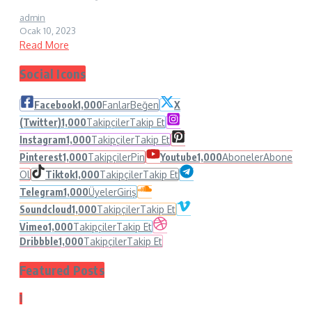
admin
Ocak 10, 2023
Read More
Social Icons
Facebook
1,000
Fanlar
Beğen
X
(Twitter)
1,000
Takipçiler
Takip Et
Instagram
1,000
Takipçiler
Takip Et
Pinterest
1,000
Takipçiler
Pin
Youtube
1,000
Aboneler
Abone
Ol
Tiktok
1,000
Takipçiler
Takip Et
Telegram
1,000
Üyeler
Giriş
Soundcloud
1,000
Takipçiler
Takip Et
Vimeo
1,000
Takipçiler
Takip Et
Dribbble
1,000
Takipçiler
Takip Et
Featured Posts
1