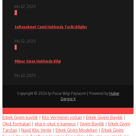
Eki 22, 2025
2
Sultanahmet Camii Hakkında Tarihi Bilgiler
Eki 22, 2025
3
Mimar Sinan Hakkında Bilgi
Eki 22, 2025
Copyright © 2026 İyi Pazar Bilgi Paylaşım | Powered by
Haber
Dergisi X
Erkek Giyim bayilik
|
Kilo Vermenin yollari
|
Erkek Giyimi Bayilik
|
Okul formalari
|
eba e-okul e-kampus
|
Giyim Bayilik
|
Erkek Giyim
Tarzlari
|
Nasil Kilo Verilir
|
Erkek Giyim Modelleri
|
Erkek Giyim