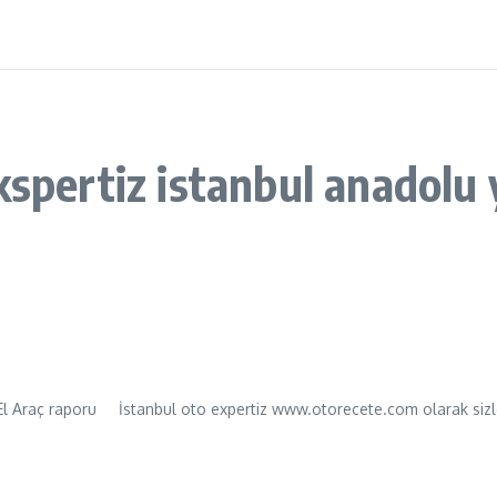
kspertiz istanbul anadolu 
 El Araç raporu İstanbul oto expertiz www.otorecete.com olarak sizler