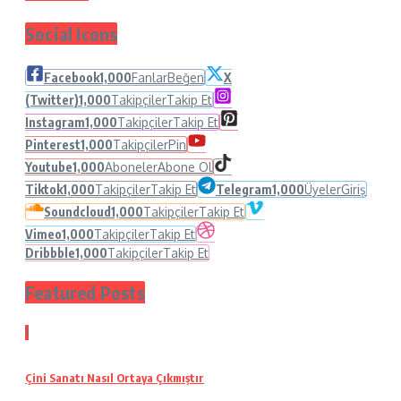
Social Icons
Facebook
1,000
Fanlar
Beğen
X
(Twitter)
1,000
Takipçiler
Takip Et
Instagram
1,000
Takipçiler
Takip Et
Pinterest
1,000
Takipçiler
Pin
Youtube
1,000
Aboneler
Abone Ol
Tiktok
1,000
Takipçiler
Takip Et
Telegram
1,000
Üyeler
Giriş
Soundcloud
1,000
Takipçiler
Takip Et
Vimeo
1,000
Takipçiler
Takip Et
Dribbble
1,000
Takipçiler
Takip Et
Featured Posts
1
Çini Sanatı Nasıl Ortaya Çıkmıştır