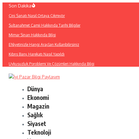
İçeriğe
Son Dakika
atla
Çini Sanatı Nasıl Ortaya Çıkmıştır
Sultanahmet Camii Hakkında Tarihi Bilgiler
Mimar Sinan Hakkında Bilgi
Ehliyetinizle Hangi Araçları Kullanbilirsiniz
Kıbrıs Barış Harekatı Nasıl Yapıldı
Uykusuzluk Poroblemi Ve Çözümleri Hakkında Bilgi
Dünya
Ekonomi
Magazin
Sağlık
Siyaset
Teknoloji