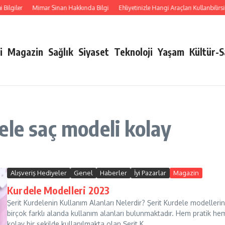
ilgiler
Mimar Sinan Hakkında Bilgi
Ehliyetinizle Hangi Araçları Kullanbilirsini
i
Magazin
Sağlık
Siyaset
Teknoloji
Yaşam
Kültür-
ele saç modeli kolay
Alışveriş Hediyeler
Genel
Haberler
İyi Pazarlar
Magazin
Kurdele Modelleri 2023
Şerit Kurdelenin Kullanım Alanları Nelerdir? Şerit Kurdele modellerin
birçok farklı alanda kullanım alanları bulunmaktadır. Hem pratik he
kolay bir şekilde kullanılmakta olan Şerit K...