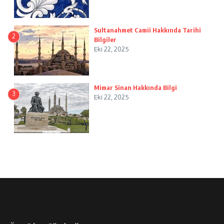
Sultanahmet Camii Hakkında Tarihi
2
Bilgiler
Eki 22, 2025
Mimar Sinan Hakkında Bilgi
3
Eki 22, 2025