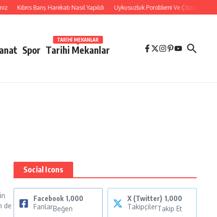
z
Kıbrıs Barış Harekatı Nasıl Yapıldı
Uykusuzluk Poroblemi Ve Çözümleri Hakk
TARIHI MEKANLAR
Sanat
Spor
Tarihi Mekanlar
Social Icons
in
Facebook
1,000
X (Twitter)
1,000
m de
Fanlar
Takipçiler
Beğen
Takip Et