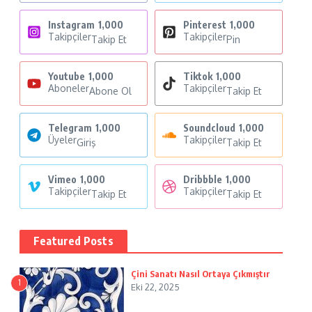
Instagram
1,000
Pinterest
1,000
Takipçiler
Takipçiler
Takip Et
Pin
Youtube
1,000
Tiktok
1,000
Aboneler
Takipçiler
Abone Ol
Takip Et
Telegram
1,000
Soundcloud
1,000
Üyeler
Takipçiler
Giriş
Takip Et
Vimeo
1,000
Dribbble
1,000
Takipçiler
Takipçiler
Takip Et
Takip Et
Featured Posts
Çini Sanatı Nasıl Ortaya Çıkmıştır
1
Eki 22, 2025