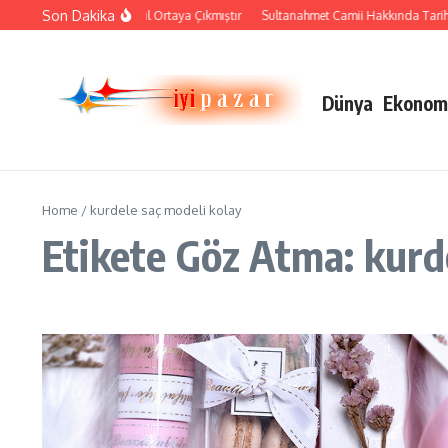
İçeriğe atla
Son Dakika
Çini Sanatı Nasıl Ortaya Çıkmıştır
Sultanahmet Camii Hakkında Tarihi B
Dünya
Ekonom
Home
/
kurdele saç modeli kolay
Etikete Göz Atma: kurd