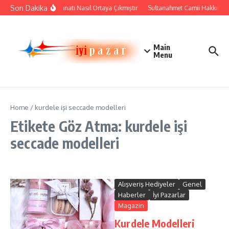
İçeriğe atla
Son Dakika
Çini Sanatı Nasıl Ortaya Çıkmıştır
Sultanahmet Camii Hakkında Ta
Main
Menu
Home
/
kurdele işi seccade modelleri
Etikete Göz Atma: kurdele işi
seccade modelleri
Alışveriş Hediyeler
Genel
Haberler
İyi Pazarlar
Magazin
Kurdele Modelleri