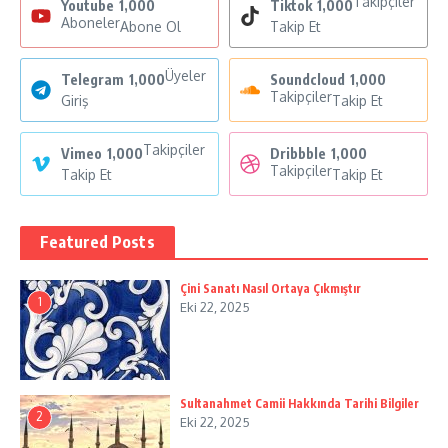
Takipçiler
Youtube
1,000
Tiktok
1,000
Aboneler
Abone Ol
Takip Et
Üyeler
Telegram
1,000
Soundcloud
1,000
Takipçiler
Giriş
Takip Et
Takipçiler
Vimeo
1,000
Dribbble
1,000
Takipçiler
Takip Et
Takip Et
Featured Posts
Çini Sanatı Nasıl Ortaya Çıkmıştır
1
Eki 22, 2025
Sultanahmet Camii Hakkında Tarihi Bilgiler
2
Eki 22, 2025