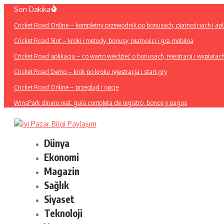
İçeriğe
Son Dakika
atla
Cricket Road Online – kompletny przewodnik po bonusach, płatnościach i apli
Cricket Road Slot – kroki i metody, bonusy, płatności i gra mobilna
Cricket Road aplikacja – co warto wiedzieć o bonusach, rejestracji i wypłatac
Cricket Road Demo – krok po kroku rejestracja i start gry
Cricket Road Online – przegląd i opcje
WinsPark dinero real: guía completa de registro, bonos y pagos
Dünya
Ekonomi
Magazin
Sağlık
Siyaset
Teknoloji