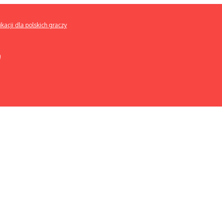
kacji dla polskich graczy
h