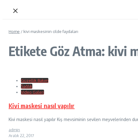
Home
/
kivi maskesinin cilde faydaları
Etikete Göz Atma: kivi m
Güzellik Bakım
Sağlık
Video Galeri
Kivi maskesi nasıl yapılır
Kivi maskesi nasıl yapılır Kış mevsiminin sevilen meyvelerinden d
admin
Aralık 22, 2017