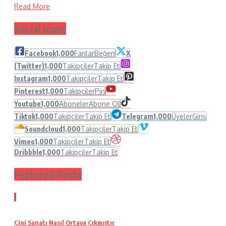
Read More
Social Icons
Facebook
1,000
Fanlar
Beğen
X
(Twitter)
1,000
Takipçiler
Takip Et
Instagram
1,000
Takipçiler
Takip Et
Pinterest
1,000
Takipçiler
Pin
Youtube
1,000
Aboneler
Abone Ol
Tiktok
1,000
Takipçiler
Takip Et
Telegram
1,000
Üyeler
Giriş
Soundcloud
1,000
Takipçiler
Takip Et
Vimeo
1,000
Takipçiler
Takip Et
Dribbble
1,000
Takipçiler
Takip Et
Featured Posts
1
Çini Sanatı Nasıl Ortaya Çıkmıştır