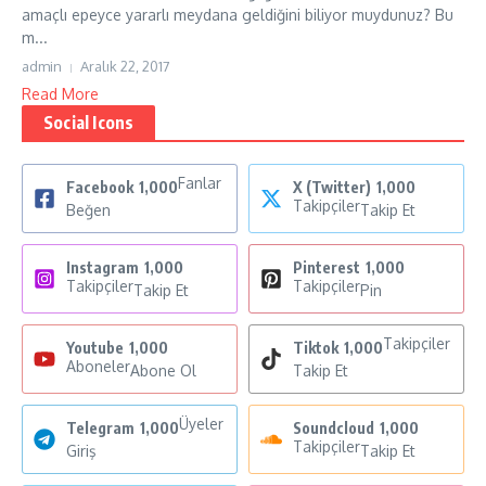
amaçlı epeyce yararlı meydana geldiğini biliyor muydunuz? Bu
m...
admin
Aralık 22, 2017
Read More
Social Icons
Fanlar
Facebook
1,000
X (Twitter)
1,000
Takipçiler
Beğen
Takip Et
Instagram
1,000
Pinterest
1,000
Takipçiler
Takipçiler
Takip Et
Pin
Takipçiler
Youtube
1,000
Tiktok
1,000
Aboneler
Abone Ol
Takip Et
Üyeler
Telegram
1,000
Soundcloud
1,000
Takipçiler
Giriş
Takip Et