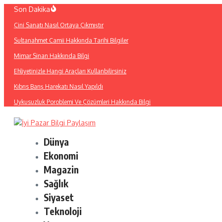
İçeriğe
Son Dakika
atla
Çini Sanatı Nasıl Ortaya Çıkmıştır
Sultanahmet Camii Hakkında Tarihi Bilgiler
Mimar Sinan Hakkında Bilgi
Ehliyetinizle Hangi Araçları Kullanbilirsiniz
Kıbrıs Barış Harekatı Nasıl Yapıldı
Uykusuzluk Poroblemi Ve Çözümleri Hakkında Bilgi
Dünya
Ekonomi
Magazin
Sağlık
Siyaset
Teknoloji