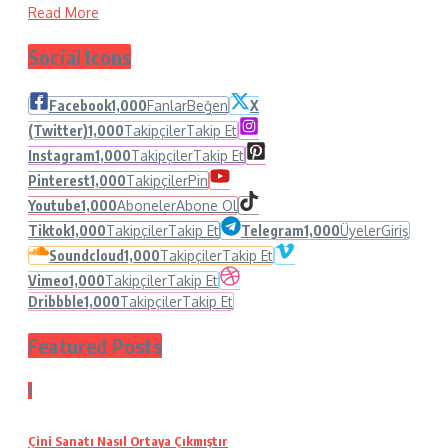
Read More
Social Icons
Facebook
1,000
Fanlar
Beğen
X
(Twitter)
1,000
Takipçiler
Takip Et
Instagram
1,000
Takipçiler
Takip Et
Pinterest
1,000
Takipçiler
Pin
Youtube
1,000
Aboneler
Abone Ol
Tiktok
1,000
Takipçiler
Takip Et
Telegram
1,000
Üyeler
Giriş
Soundcloud
1,000
Takipçiler
Takip Et
Vimeo
1,000
Takipçiler
Takip Et
Dribbble
1,000
Takipçiler
Takip Et
Featured Posts
1
Çini Sanatı Nasıl Ortaya Çıkmıştır