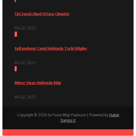
Çini Sanatı Nasıl Ortaya Çıkmıştır
Eki 22, 2025
2
Sultanahmet Camii Hakkında Tarihi Bilgiler
Eki 22, 2025
3
Mimar Sinan Hakkında Bilgi
Eki 22, 2025
Copyright © 2026 İyi Pazar Bilgi Paylaşım | Powered by
Haber
Dergisi X