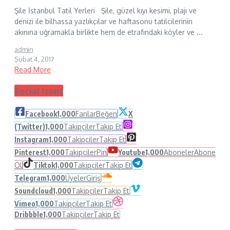
Şile İstanbul Tatil Yerleri Şile, güzel kıyı kesimi, plajı ve
denizi ile bilhassa yazlıkçılar ve haftasonu tatilcilerinin
akınına uğramakla birlikte hem de etrafındaki köyler ve ...
admin
Şubat 4, 2017
Read More
Social Icons
Facebook
1,000
Fanlar
Beğen
X
(Twitter)
1,000
Takipçiler
Takip Et
Instagram
1,000
Takipçiler
Takip Et
Pinterest
1,000
Takipçiler
Pin
Youtube
1,000
Aboneler
Abone
Ol
Tiktok
1,000
Takipçiler
Takip Et
Telegram
1,000
Üyeler
Giriş
Soundcloud
1,000
Takipçiler
Takip Et
Vimeo
1,000
Takipçiler
Takip Et
Dribbble
1,000
Takipçiler
Takip Et