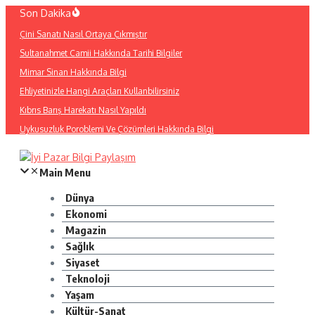
İçeriğe
Son Dakika
atla
Çini Sanatı Nasıl Ortaya Çıkmıştır
Sultanahmet Camii Hakkında Tarihi Bilgiler
Mimar Sinan Hakkında Bilgi
Ehliyetinizle Hangi Araçları Kullanbilirsiniz
Kıbrıs Barış Harekatı Nasıl Yapıldı
Uykusuzluk Poroblemi Ve Çözümleri Hakkında Bilgi
Main Menu
Dünya
Ekonomi
Magazin
Sağlık
Siyaset
Teknoloji
Yaşam
Kültür-Sanat