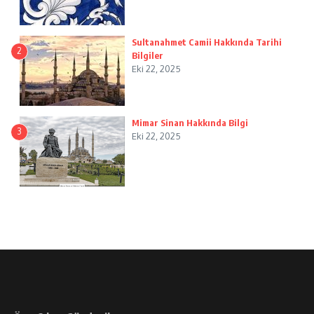
Sultanahmet Camii Hakkında Tarihi
2
Bilgiler
Eki 22, 2025
Mimar Sinan Hakkında Bilgi
3
Eki 22, 2025