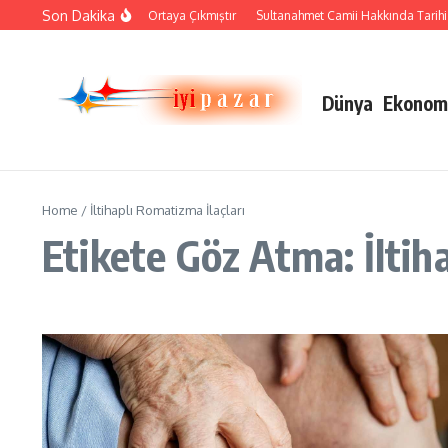
İçeriğe atla
Son Dakika
Çini Sanatı Nasıl Ortaya Çıkmıştır
Sultanahmet Camii Hakkında Tarihi Bi
Dünya
Ekonom
Home
/
İltihaplı Romatizma İlaçları
Etikete Göz Atma: İltih