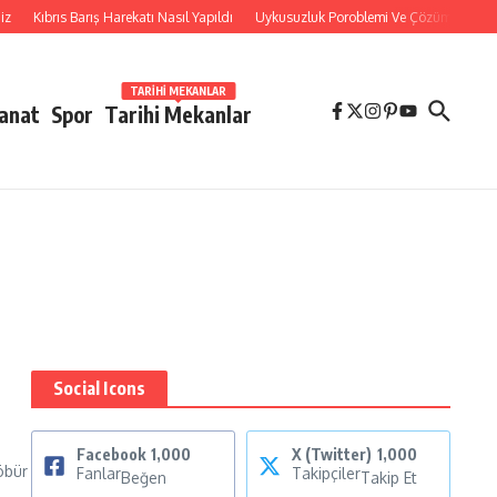
Kıbrıs Barış Harekatı Nasıl Yapıldı
Uykusuzluk Poroblemi Ve Çözümleri Hakkı
TARIHI MEKANLAR
Sanat
Spor
Tarihi Mekanlar
Social Icons
Facebook
1,000
X (Twitter)
1,000
öbür
Fanlar
Takipçiler
Beğen
Takip Et