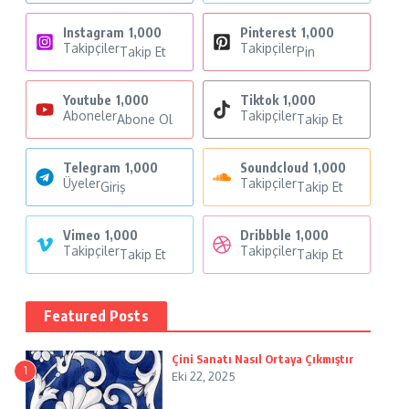
Instagram
1,000
Pinterest
1,000
Takipçiler
Takipçiler
Takip Et
Pin
Youtube
1,000
Tiktok
1,000
Aboneler
Takipçiler
Abone Ol
Takip Et
Telegram
1,000
Soundcloud
1,000
Üyeler
Takipçiler
Giriş
Takip Et
Vimeo
1,000
Dribbble
1,000
Takipçiler
Takipçiler
Takip Et
Takip Et
Featured Posts
Çini Sanatı Nasıl Ortaya Çıkmıştır
1
Eki 22, 2025