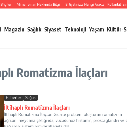
lgiler
Mimar Sinan Hakkında Bilgi
Ehliyetinizle Hangi Araçları Kullanbilirsiniz
i
Magazin
Sağlık
Siyaset
Teknoloji
Yaşam
Kültür-
aplı Romatizma İlaçları
Haberler
Sağlık
İltihaplı Romatizma İlaçları
İltihaplı Romatizma İlaçları Gıdaile problem oluşturan romatizma
ağrıları meydana çıktığında, vücudunuz histamin, prostaglandin ve 
bağışıklık sistemi kimyasallarıyla dol...