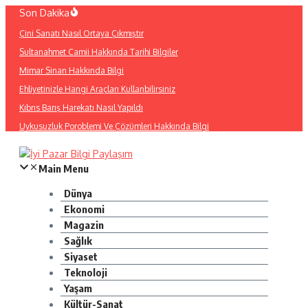
İçeriğe
Son Dakika
atla
Çini Sanatı Nasıl Ortaya Çıkmıştır
Sultanahmet Camii Hakkında Tarihi Bilgiler
Mimar Sinan Hakkında Bilgi
Ehliyetinizle Hangi Araçları Kullanbilirsiniz
Kıbrıs Barış Harekatı Nasıl Yapıldı
Uykusuzluk Poroblemi Ve Çözümleri Hakkında Bilgi
Main Menu
Dünya
Ekonomi
Magazin
Sağlık
Siyaset
Teknoloji
Yaşam
Kültür-Sanat