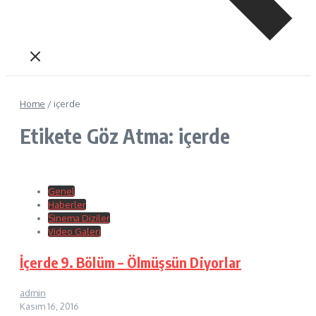
Home
/
içerde
Etikete Göz Atma: içerde
Genel
Haberler
Sinema Diziler
Video Galeri
İçerde 9. Bölüm – Ölmüşsün Diyorlar
admin
Kasım 16, 2016