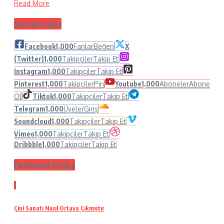
Read More
Social Icons
Facebook
1,000
Fanlar
Beğen
X
(Twitter)
1,000
Takipçiler
Takip Et
Instagram
1,000
Takipçiler
Takip Et
Pinterest
1,000
Takipçiler
Pin
Youtube
1,000
Aboneler
Abone
Ol
Tiktok
1,000
Takipçiler
Takip Et
Telegram
1,000
Üyeler
Giriş
Soundcloud
1,000
Takipçiler
Takip Et
Vimeo
1,000
Takipçiler
Takip Et
Dribbble
1,000
Takipçiler
Takip Et
Featured Posts
1
Çini Sanatı Nasıl Ortaya Çıkmıştır