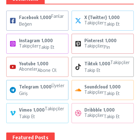
Fanlar
Facebook
1,000
X (Twitter)
1,000
Takipçiler
Beğen
Takip Et
Instagram
1,000
Pinterest
1,000
Takipçiler
Takipçiler
Takip Et
Pin
Takipçiler
Youtube
1,000
Tiktok
1,000
Aboneler
Abone Ol
Takip Et
Üyeler
Telegram
1,000
Soundcloud
1,000
Takipçiler
Giriş
Takip Et
Takipçiler
Vimeo
1,000
Dribbble
1,000
Takipçiler
Takip Et
Takip Et
Featured Posts