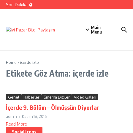
İçeriğe atla
Ehliyetinizle Hangi Araçları Kullanbilirsiniz
Son Dakika
Kıbrıs Barış Harekatı Nasıl Yapıldı
Uykusuzluk Poroblemi Ve Çözümleri Hakkında Bilgi
Main
Menu
Home
/
içerde izle
Etikete Göz Atma: içerde izle
Genel
Haberler
Sinema Diziler
Video Galeri
İçerde 9. Bölüm – Ölmüşsün Diyorlar
admin
Kasım 16, 2016
Read More
Social Icons