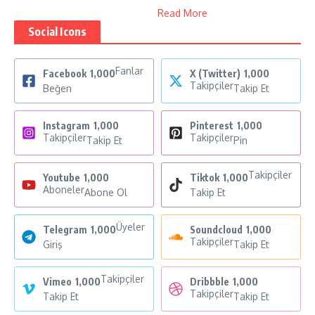
Read More
Social Icons
Fanlar
Facebook
1,000
X (Twitter)
1,000
Takipçiler
Beğen
Takip Et
Instagram
1,000
Pinterest
1,000
Takipçiler
Takipçiler
Takip Et
Pin
Takipçiler
Youtube
1,000
Tiktok
1,000
Aboneler
Abone Ol
Takip Et
Üyeler
Telegram
1,000
Soundcloud
1,000
Takipçiler
Giriş
Takip Et
Takipçiler
Vimeo
1,000
Dribbble
1,000
Takipçiler
Takip Et
Takip Et