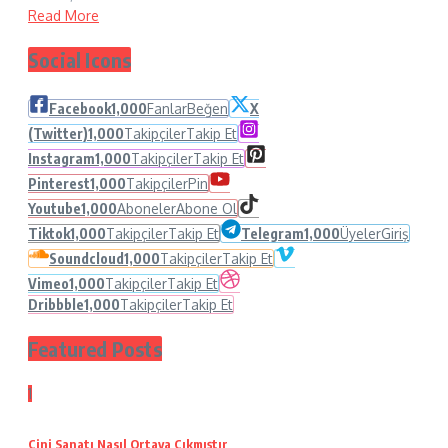
Read More
Social Icons
Facebook
1,000
Fanlar
Beğen
X
(Twitter)
1,000
Takipçiler
Takip Et
Instagram
1,000
Takipçiler
Takip Et
Pinterest
1,000
Takipçiler
Pin
Youtube
1,000
Aboneler
Abone Ol
Tiktok
1,000
Takipçiler
Takip Et
Telegram
1,000
Üyeler
Giriş
Soundcloud
1,000
Takipçiler
Takip Et
Vimeo
1,000
Takipçiler
Takip Et
Dribbble
1,000
Takipçiler
Takip Et
Featured Posts
1
Çini Sanatı Nasıl Ortaya Çıkmıştır