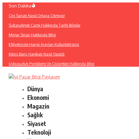
İçeriğe
Son Dakika
atla
Çini Sanatı Nasıl Ortaya Çıkmıştır
Sultanahmet Camii Hakkında Tarihi Bilgiler
Mimar Sinan Hakkında Bilgi
Ehliyetinizle Hangi Araçları Kullanbilirsiniz
Kıbrıs Barış Harekatı Nasıl Yapıldı
Uykusuzluk Poroblemi Ve Çözümleri Hakkında Bilgi
Dünya
Ekonomi
Magazin
Sağlık
Siyaset
Teknoloji