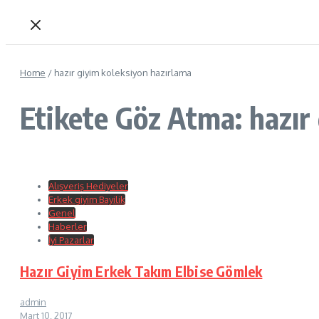
Home
/
hazır giyim koleksiyon hazırlama
Etikete Göz Atma: hazır
Alışveriş Hediyeler
Erkek giyim Bayilik
Genel
Haberler
İyi Pazarlar
Hazır Giyim Erkek Takım Elbise Gömlek
admin
Mart 10, 2017