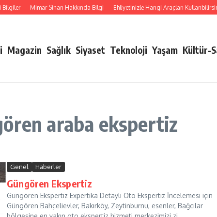
lgiler
Mimar Sinan Hakkında Bilgi
Ehliyetinizle Hangi Araçları Kullanbilirsini
i
Magazin
Sağlık
Siyaset
Teknoloji
Yaşam
Kültür-
ören araba ekspertiz
Genel
Haberler
Güngören Ekspertiz
Güngören Ekspertiz Expertika Detaylı Oto Ekspertiz İncelemesi için
Güngören Bahçelievler, Bakırköy, Zeytinburnu, esenler, Bağcılar
bölgesine en yakın oto ekspertiz hizmeti merkezimizi zi...