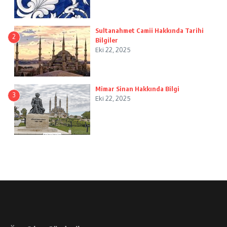
Sultanahmet Camii Hakkında Tarihi
2
Bilgiler
Eki 22, 2025
Mimar Sinan Hakkında Bilgi
3
Eki 22, 2025