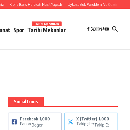
z
Kıbrıs Barış Harekatı Nasıl Yapıldı
Uykusuzluk Poroblemi Ve Çözümleri Hakkı
TARIHI MEKANLAR
Sanat
Spor
Tarihi Mekanlar
Social Icons
Facebook
1,000
X (Twitter)
1,000
Fanlar
Takipçiler
Beğen
Takip Et