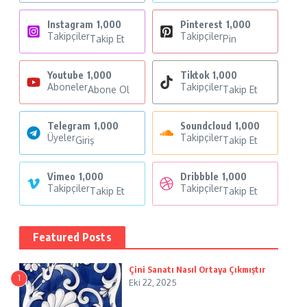
Instagram
1,000
Pinterest
1,000
Takipçiler
Takipçiler
Takip Et
Pin
Youtube
1,000
Tiktok
1,000
Aboneler
Takipçiler
Abone Ol
Takip Et
Telegram
1,000
Soundcloud
1,000
Üyeler
Takipçiler
Giriş
Takip Et
Vimeo
1,000
Dribbble
1,000
Takipçiler
Takipçiler
Takip Et
Takip Et
Featured Posts
Çini Sanatı Nasıl Ortaya Çıkmıştır
1
Eki 22, 2025