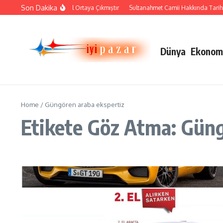
İçeriğe atla
Son Dakika
Çini Sanatı Nasıl Ortaya Çıkmıştır
Sultanahmet Camii Hakkında Tarihi Bi
Dünya
Ekonom
Home
/
Güngören araba ekspertiz
Etikete Göz Atma: Güng