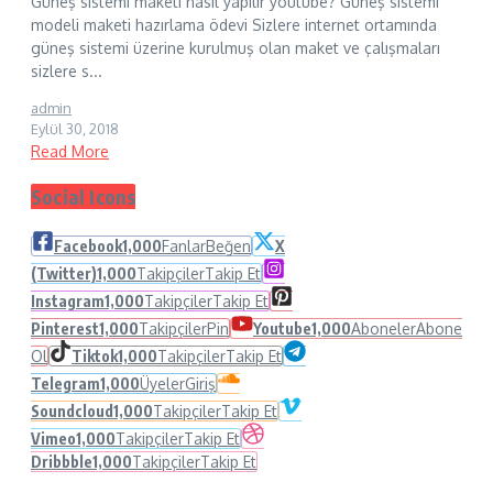
Güneş sistemi maketi nasıl yapılır youtube? Güneş sistemi
modeli maketi hazırlama ödevi Sizlere internet ortamında
güneş sistemi üzerine kurulmuş olan maket ve çalışmaları
sizlere s...
admin
Eylül 30, 2018
Read More
Social Icons
Facebook
1,000
Fanlar
Beğen
X
(Twitter)
1,000
Takipçiler
Takip Et
Instagram
1,000
Takipçiler
Takip Et
Pinterest
1,000
Takipçiler
Pin
Youtube
1,000
Aboneler
Abone
Ol
Tiktok
1,000
Takipçiler
Takip Et
Telegram
1,000
Üyeler
Giriş
Soundcloud
1,000
Takipçiler
Takip Et
Vimeo
1,000
Takipçiler
Takip Et
Dribbble
1,000
Takipçiler
Takip Et