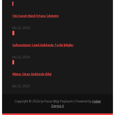
1
Çini Sanatı Nasıl Ortaya Çıkmıştır
Eki 22, 2025
2
Sultanahmet Camii Hakkında Tarihi Bilgiler
Eki 22, 2025
3
Mimar Sinan Hakkında Bilgi
Eki 22, 2025
Copyright © 2026 İyi Pazar Bilgi Paylaşım | Powered by
Haber
Dergisi X