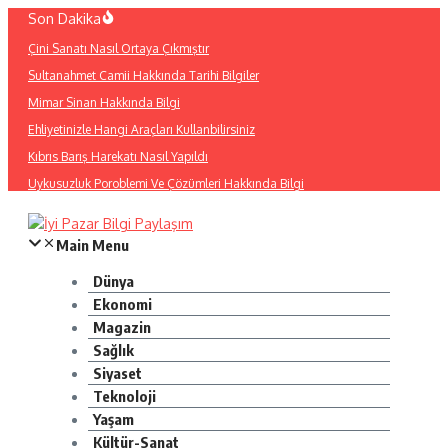
İçeriğe
Son Dakika
atla
Çini Sanatı Nasıl Ortaya Çıkmıştır
Sultanahmet Camii Hakkında Tarihi Bilgiler
Mimar Sinan Hakkında Bilgi
Ehliyetinizle Hangi Araçları Kullanbilirsiniz
Kıbrıs Barış Harekatı Nasıl Yapıldı
Uykusuzluk Poroblemi Ve Çözümleri Hakkında Bilgi
Main Menu
Dünya
Ekonomi
Magazin
Sağlık
Siyaset
Teknoloji
Yaşam
Kültür-Sanat