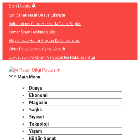
İçeriğe
Son Dakika
atla
Çini Sanatı Nasıl Ortaya Çıkmıştır
Sultanahmet Camii Hakkında Tarihi Bilgiler
Mimar Sinan Hakkında Bilgi
Ehliyetinizle Hangi Araçları Kullanbilirsiniz
Kıbrıs Barış Harekatı Nasıl Yapıldı
Uykusuzluk Poroblemi Ve Çözümleri Hakkında Bilgi
Main Menu
Dünya
Ekonomi
Magazin
Sağlık
Siyaset
Teknoloji
Yaşam
Kültür-Sanat