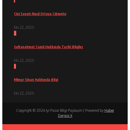
1
Çini Sanatı Nasıl Ortaya Çıkmıştır
Eki 22, 2025
2
Sultanahmet Camii Hakkında Tarihi Bilgiler
Eki 22, 2025
3
Mimar Sinan Hakkında Bilgi
Eki 22, 2025
Copyright © 2026 İyi Pazar Bilgi Paylaşım | Powered by
Haber
Dergisi X