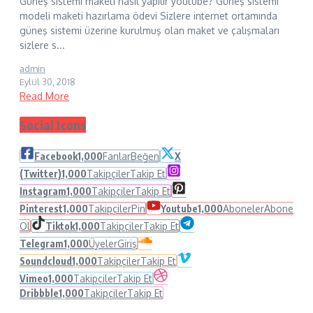
Güneş sistemi maketi nasıl yapılır youtube? Güneş sistemi
modeli maketi hazırlama ödevi Sizlere internet ortamında
güneş sistemi üzerine kurulmuş olan maket ve çalışmaları
sizlere s...
admin
Eylül 30, 2018
Read More
Social Icons
Facebook
1,000
Fanlar
Beğen
X
(Twitter)
1,000
Takipçiler
Takip Et
Instagram
1,000
Takipçiler
Takip Et
Pinterest
1,000
Takipçiler
Pin
Youtube
1,000
Aboneler
Abone
Ol
Tiktok
1,000
Takipçiler
Takip Et
Telegram
1,000
Üyeler
Giriş
Soundcloud
1,000
Takipçiler
Takip Et
Vimeo
1,000
Takipçiler
Takip Et
Dribbble
1,000
Takipçiler
Takip Et