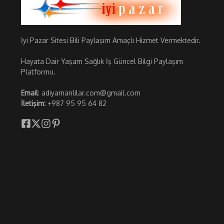
İyi Pazar Sitesi Bili Paylaşım Amaçlı Hizmet Vermektedir.
Hayata Dair Yaşam Sağlık İş Güncel Bilgi Paylaşım
Platformu.
Email
: adiyamanlilar.com@gmail.com
İletişim:
+987 95 95 64 82