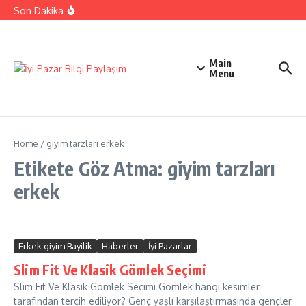
İçeriğe atla
Ehliyetinizle Hangi Araçları Kullanbilirsiniz
Son Dakika
Kıbrıs Barış Harekatı Nasıl Yapıldı
Uykusuzluk Poroblemi Ve Çözümleri Hakkında Bilgi
Main
Menu
Home
/
giyim tarzları erkek
Etikete Göz Atma: giyim tarzları
erkek
Erkek giyim Bayilik
Haberler
İyi Pazarlar
Slim Fit Ve Klasik Gömlek Seçimi
Slim Fit Ve Klasik Gömlek Seçimi Gömlek hangi kesimler
tarafından tercih ediliyor? Genç yaşlı karşılaştırmasında gençler