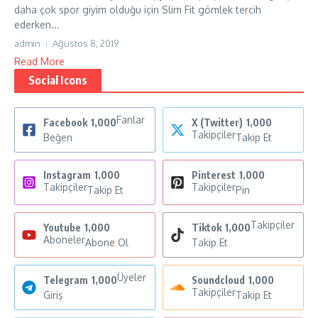
daha çok spor giyim olduğu için Slim Fit gömlek tercih
ederken...
admin
Ağustos 8, 2019
Read More
Social Icons
Fanlar
Facebook
1,000
X (Twitter)
1,000
Takipçiler
Beğen
Takip Et
Instagram
1,000
Pinterest
1,000
Takipçiler
Takipçiler
Takip Et
Pin
Takipçiler
Youtube
1,000
Tiktok
1,000
Aboneler
Abone Ol
Takip Et
Üyeler
Telegram
1,000
Soundcloud
1,000
Takipçiler
Giriş
Takip Et