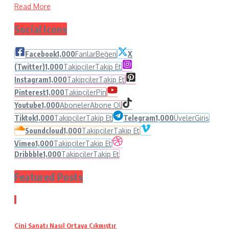
Read More
Social Icons
Facebook
1,000
Fanlar
Beğen
X
(Twitter)
1,000
Takipçiler
Takip Et
Instagram
1,000
Takipçiler
Takip Et
Pinterest
1,000
Takipçiler
Pin
Youtube
1,000
Aboneler
Abone Ol
Tiktok
1,000
Takipçiler
Takip Et
Telegram
1,000
Üyeler
Giriş
Soundcloud
1,000
Takipçiler
Takip Et
Vimeo
1,000
Takipçiler
Takip Et
Dribbble
1,000
Takipçiler
Takip Et
Featured Posts
1
Çini Sanatı Nasıl Ortaya Çıkmıştır