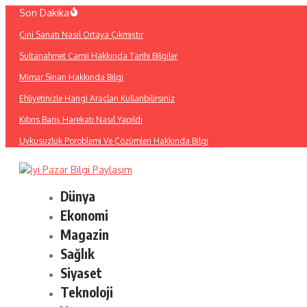
İçeriğe
Son Dakika
atla
Çini Sanatı Nasıl Ortaya Çıkmıştır
Sultanahmet Camii Hakkında Tarihi Bilgiler
Mimar Sinan Hakkında Bilgi
Ehliyetinizle Hangi Araçları Kullanbilirsiniz
Kıbrıs Barış Harekatı Nasıl Yapıldı
Uykusuzluk Poroblemi Ve Çözümleri Hakkında Bilgi
Dünya
Ekonomi
Magazin
Sağlık
Siyaset
Teknoloji