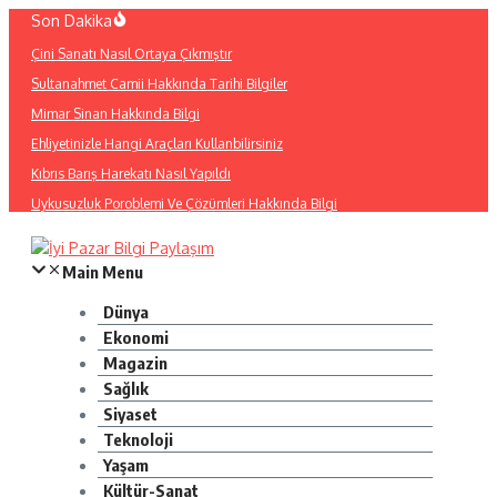
İçeriğe
Son Dakika
atla
Çini Sanatı Nasıl Ortaya Çıkmıştır
Sultanahmet Camii Hakkında Tarihi Bilgiler
Mimar Sinan Hakkında Bilgi
Ehliyetinizle Hangi Araçları Kullanbilirsiniz
Kıbrıs Barış Harekatı Nasıl Yapıldı
Uykusuzluk Poroblemi Ve Çözümleri Hakkında Bilgi
Main Menu
Dünya
Ekonomi
Magazin
Sağlık
Siyaset
Teknoloji
Yaşam
Kültür-Sanat