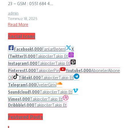
23 – GSM : 0551 684 4...
admin
Temmuz 18, 2025
Read More
Social Icons
Facebook
1,000
Fanlar
Beğen
X
(Twitter)
1,000
Takipçiler
Takip Et
Instagram
1,000
Takipçiler
Takip Et
Pinterest
1,000
Takipçiler
Pin
Youtube
1,000
Aboneler
Abone
Ol
Tiktok
1,000
Takipçiler
Takip Et
Telegram
1,000
Üyeler
Giriş
Soundcloud
1,000
Takipçiler
Takip Et
Vimeo
1,000
Takipçiler
Takip Et
Dribbble
1,000
Takipçiler
Takip Et
Featured Posts