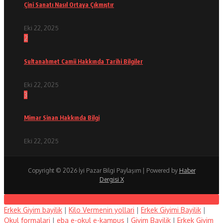
Çini Sanatı Nasıl Ortaya Çıkmıştır
Eki 22, 2025
2
Sultanahmet Camii Hakkında Tarihi Bilgiler
Eki 22, 2025
3
Mimar Sinan Hakkında Bilgi
Eki 22, 2025
Copyright © 2026 İyi Pazar Bilgi Paylaşım | Powered by
Haber
Dergisi X
Erkek Giyim bayilik
|
Kilo Vermenin yollari
|
Erkek Giyimi Bayilik
|
Okul formalari
|
eba e-okul e-kampus
|
Giyim Bayilik
|
Erkek Giyim