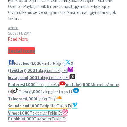
Erkek Spor Giyimi Nasıl Olmalı 14 Şubat Sevgililer Gününe
Özel bir Paylaşım Şık bir erkek nasıl giyinmeli Erkek Spor
Giyim ülkemizde ve dünyamızda Nasıl olmalı giyim tarzı çok
fazla ...
admin
Şubat 14, 2017
Read More
Social Icons
Facebook
1,000
Fanlar
Beğen
X
(Twitter)
1,000
Takipçiler
Takip Et
Instagram
1,000
Takipçiler
Takip Et
Pinterest
1,000
Takipçiler
Pin
Youtube
1,000
Aboneler
Abone
Ol
Tiktok
1,000
Takipçiler
Takip Et
Telegram
1,000
Üyeler
Giriş
Soundcloud
1,000
Takipçiler
Takip Et
Vimeo
1,000
Takipçiler
Takip Et
Dribbble
1,000
Takipçiler
Takip Et