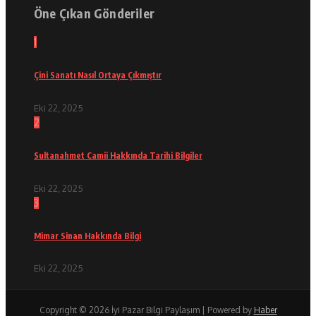
Öne Çıkan Gönderiler
1
Çini Sanatı Nasıl Ortaya Çıkmıştır
Eki 22, 2025
2
Sultanahmet Camii Hakkında Tarihi Bilgiler
Eki 22, 2025
3
Mimar Sinan Hakkında Bilgi
Eki 22, 2025
Copyright © 2026 İyi Pazar Bilgi Paylaşım | Powered by
Haber