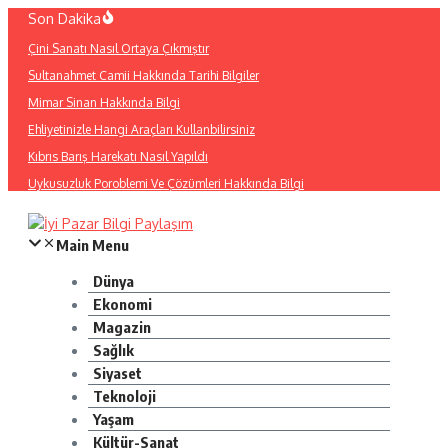
İçeriğe
Son Dakika
atla
Çini Sanatı Nasıl Ortaya Çıkmıştır
Sultanahmet Camii Hakkında Tarihi Bilgiler
Mimar Sinan Hakkında Bilgi
Ehliyetinizle Hangi Araçları Kullanbilirsiniz
Kıbrıs Barış Harekatı Nasıl Yapıldı
Uykusuzluk Poroblemi Ve Çözümleri Hakkında Bilgi
Main Menu
Dünya
Ekonomi
Magazin
Sağlık
Siyaset
Teknoloji
Yaşam
Kültür-Sanat