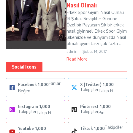
Nasıl Olmalı
Erkek Spor Giyimi Nasıl Olmalı
14 Şubat Sevgililer Gününe
Özel bir Paylaşım Şık bir erkek
nasıl giyinmeli Erkek Spor Giyim
ülkemizde ve dünyamızda Nasıl
olmalı giyim tarzı çok fazla ...
admin
Şubat 14, 2017
Read More
Social Icons
Fanlar
Facebook
1,000
X (Twitter)
1,000
Takipçiler
Beğen
Takip Et
Instagram
1,000
Pinterest
1,000
Takipçiler
Takipçiler
Takip Et
Pin
Takipçiler
Youtube
1,000
Tiktok
1,000