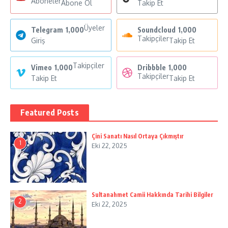
Aboneler
Abone Ol
Takip Et
Üyeler
Telegram
1,000
Soundcloud
1,000
Takipçiler
Giriş
Takip Et
Takipçiler
Vimeo
1,000
Dribbble
1,000
Takipçiler
Takip Et
Takip Et
Featured Posts
Çini Sanatı Nasıl Ortaya Çıkmıştır
1
Eki 22, 2025
Sultanahmet Camii Hakkında Tarihi Bilgiler
2
Eki 22, 2025