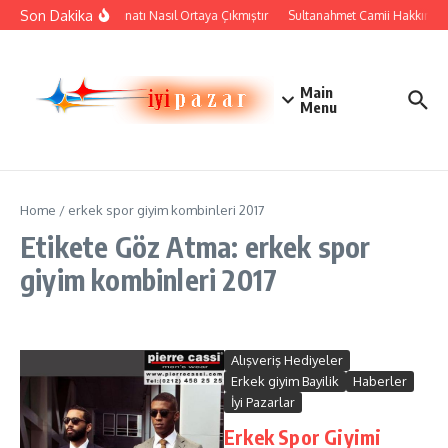
İçeriğe atla
Son Dakika
Çini Sanatı Nasıl Ortaya Çıkmıştır
Sultanahmet Camii Hakkında Ta
Main
Menu
Home
/
erkek spor giyim kombinleri 2017
Etikete Göz Atma: erkek spor
giyim kombinleri 2017
Alışveriş Hediyeler
Erkek giyim Bayilik
Haberler
İyi Pazarlar
Erkek Spor Giyimi