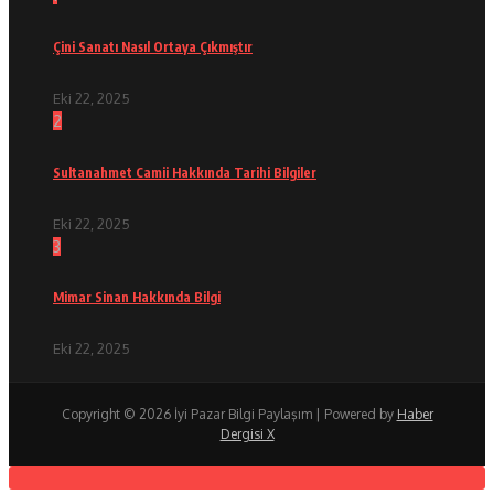
Çini Sanatı Nasıl Ortaya Çıkmıştır
Eki 22, 2025
2
Sultanahmet Camii Hakkında Tarihi Bilgiler
Eki 22, 2025
3
Mimar Sinan Hakkında Bilgi
Eki 22, 2025
Copyright © 2026 İyi Pazar Bilgi Paylaşım | Powered by
Haber
Dergisi X