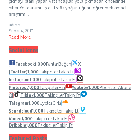
çıkmayı planı yapan vatandaşlar, yola çıkmadan öncesinde
nihai Yol durumu işlek trafik yoğunluğunu öğrenmek amaçlı
araştırm...
admin
Şubat 4, 2017
Read More
Social Icons
Facebook
1,000
Fanlar
Beğen
X
(Twitter)
1,000
Takipçiler
Takip Et
Instagram
1,000
Takipçiler
Takip Et
Pinterest
1,000
Takipçiler
Pin
Youtube
1,000
Aboneler
Abone
Ol
Tiktok
1,000
Takipçiler
Takip Et
Telegram
1,000
Üyeler
Giriş
Soundcloud
1,000
Takipçiler
Takip Et
Vimeo
1,000
Takipçiler
Takip Et
Dribbble
1,000
Takipçiler
Takip Et
Featured Posts