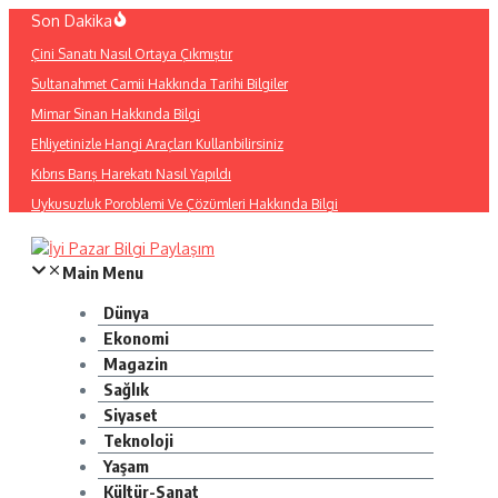
İçeriğe
Son Dakika
atla
Çini Sanatı Nasıl Ortaya Çıkmıştır
Sultanahmet Camii Hakkında Tarihi Bilgiler
Mimar Sinan Hakkında Bilgi
Ehliyetinizle Hangi Araçları Kullanbilirsiniz
Kıbrıs Barış Harekatı Nasıl Yapıldı
Uykusuzluk Poroblemi Ve Çözümleri Hakkında Bilgi
Main Menu
Dünya
Ekonomi
Magazin
Sağlık
Siyaset
Teknoloji
Yaşam
Kültür-Sanat