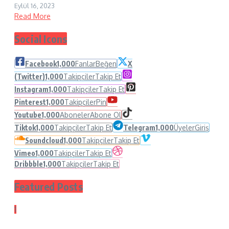
Eylül 16, 2023
Read More
Social Icons
Facebook
1,000
Fanlar
Beğen
X
(Twitter)
1,000
Takipçiler
Takip Et
Instagram
1,000
Takipçiler
Takip Et
Pinterest
1,000
Takipçiler
Pin
Youtube
1,000
Aboneler
Abone Ol
Tiktok
1,000
Takipçiler
Takip Et
Telegram
1,000
Üyeler
Giriş
Soundcloud
1,000
Takipçiler
Takip Et
Vimeo
1,000
Takipçiler
Takip Et
Dribbble
1,000
Takipçiler
Takip Et
Featured Posts
1