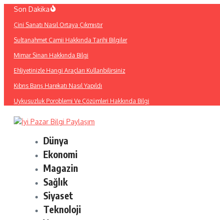
İçeriğe
Son Dakika
atla
Çini Sanatı Nasıl Ortaya Çıkmıştır
Sultanahmet Camii Hakkında Tarihi Bilgiler
Mimar Sinan Hakkında Bilgi
Ehliyetinizle Hangi Araçları Kullanbilirsiniz
Kıbrıs Barış Harekatı Nasıl Yapıldı
Uykusuzluk Poroblemi Ve Çözümleri Hakkında Bilgi
Dünya
Ekonomi
Magazin
Sağlık
Siyaset
Teknoloji