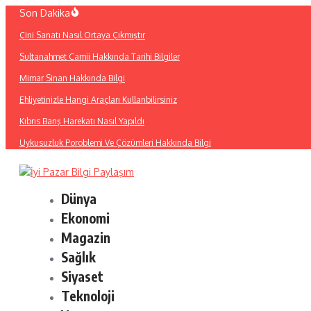
İçeriğe
Son Dakika
atla
Çini Sanatı Nasıl Ortaya Çıkmıştır
Sultanahmet Camii Hakkında Tarihi Bilgiler
Mimar Sinan Hakkında Bilgi
Ehliyetinizle Hangi Araçları Kullanbilirsiniz
Kıbrıs Barış Harekatı Nasıl Yapıldı
Uykusuzluk Poroblemi Ve Çözümleri Hakkında Bilgi
Dünya
Ekonomi
Magazin
Sağlık
Siyaset
Teknoloji