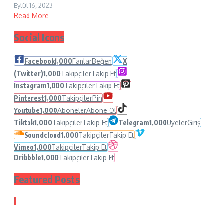
Eylül 16, 2023
Read More
Social Icons
Facebook
1,000
Fanlar
Beğen
X
(Twitter)
1,000
Takipçiler
Takip Et
Instagram
1,000
Takipçiler
Takip Et
Pinterest
1,000
Takipçiler
Pin
Youtube
1,000
Aboneler
Abone Ol
Tiktok
1,000
Takipçiler
Takip Et
Telegram
1,000
Üyeler
Giriş
Soundcloud
1,000
Takipçiler
Takip Et
Vimeo
1,000
Takipçiler
Takip Et
Dribbble
1,000
Takipçiler
Takip Et
Featured Posts
1