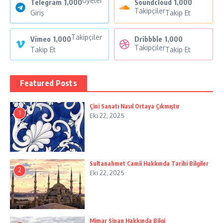
Üyeler
Telegram
1,000
Soundcloud
1,000
Takipçiler
Giriş
Takip Et
Takipçiler
Vimeo
1,000
Dribbble
1,000
Takipçiler
Takip Et
Takip Et
Featured Posts
Çini Sanatı Nasıl Ortaya Çıkmıştır
1
Eki 22, 2025
Sultanahmet Camii Hakkında Tarihi Bilgiler
2
Eki 22, 2025
Mimar Sinan Hakkında Bilgi