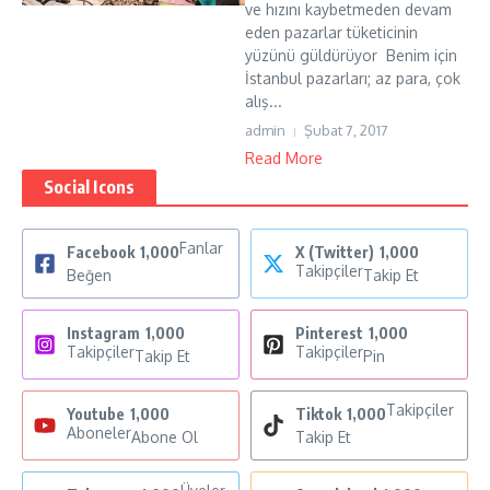
ve hızını kaybetmeden devam
eden pazarlar tüketicinin
yüzünü güldürüyor Benim için
İstanbul pazarları; az para, çok
alış...
admin
Şubat 7, 2017
Read More
Social Icons
Fanlar
Facebook
1,000
X (Twitter)
1,000
Takipçiler
Beğen
Takip Et
Instagram
1,000
Pinterest
1,000
Takipçiler
Takipçiler
Takip Et
Pin
Takipçiler
Youtube
1,000
Tiktok
1,000
Aboneler
Abone Ol
Takip Et