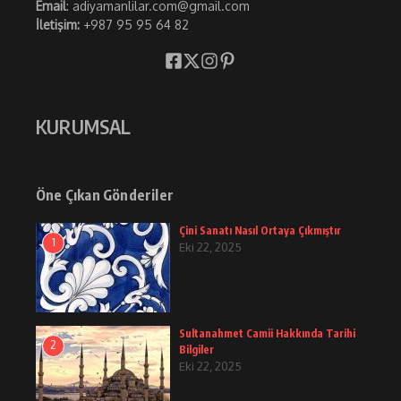
Email
: adiyamanlilar.com@gmail.com
İletişim:
+987 95 95 64 82
KURUMSAL
Öne Çıkan Gönderiler
Çini Sanatı Nasıl Ortaya Çıkmıştır
1
Eki 22, 2025
Sultanahmet Camii Hakkında Tarihi
2
Bilgiler
Eki 22, 2025